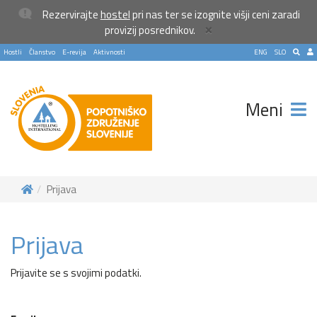
Rezervirajte
hostel
pri nas ter se izognite višji ceni zaradi
×
provizij posrednikov.
Hostli
Članstvo
E-revija
Aktivnosti
ENG
SLO
Meni
Prijava
Prijava
Prijavite se s svojimi podatki.