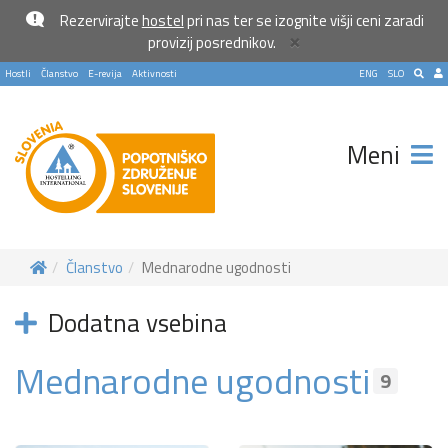
Rezervirajte
hostel
pri nas ter se izognite višji ceni zaradi
×
provizij posrednikov.
Hostli
Članstvo
E-revija
Aktivnosti
ENG
SLO
Meni
Članstvo
Mednarodne ugodnosti
Dodatna vsebina
Mednarodne ugodnosti
9