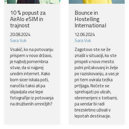
10 % popust za
Bounce in
AirAlo eSIM in
Hostelling
trajnost
International
20.08.2024
12.06.2024
Sara Vuk
Sara Vuk
Vsakič, ko na potovanju
Zagotovo ste se že
prispem v novo državo,
znašli v situaciji, ko ste
je najbolj pomembna
prispeli v novo mesto
stvar, da si najprej
polni pričakovanj in želje
uredim internet. Kako
po raziskovanju, a vas je
bom sicer iskala poti,
pri tem ovirala težka
naročila taksi ali pa
prtljaga. Nočete se
objavljala vse lepe
sprehajati po ulicah,
fotografije iz potovanja
obremenjeni s torbami,
na družbenih omrežjih?
pa vendar bi radi
brezskrbno uživali v
lepotah destinacije.