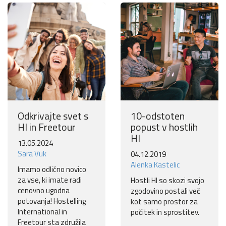
Odkrivajte svet s
10-odstoten
HI in Freetour
popust v hostlih
HI
13.05.2024
Sara Vuk
04.12.2019
Alenka Kastelic
Imamo odlično novico
za vse, ki imate radi
Hostli HI so skozi svojo
cenovno ugodna
zgodovino postali več
potovanja! Hostelling
kot samo prostor za
International in
počitek in sprostitev.
Freetour sta združila