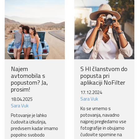
Najem
S HI članstvom do
avtomobila s
popusta pri
popustom? Ja,
aplikaciji NoFilter
prosim!
17.12.2024
Sara Vuk
18.04.2025
Sara Vuk
Ko se vrnemo s
potovanja, navadno
Potovanje je lahko
najprej pregledamo vse
čudovita izkušnja,
fotografije in obujamo
predvsem kadar imamo
čudovite spomine na
popolno svobodo