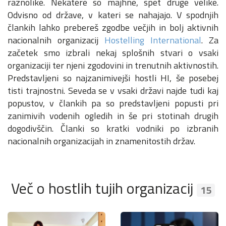
raznolike. Nekatere so majhne, spet druge velike.
Odvisno od države, v kateri se nahajajo. V spodnjih
člankih lahko prebereš zgodbe večjih in bolj aktivnih
nacionalnih organizacij
Hostelling International
. Za
začetek smo izbrali nekaj splošnih stvari o vsaki
organizaciji ter njeni zgodovini in trenutnih aktivnostih.
Predstavljeni so najzanimivejši hostli HI, še posebej
tisti trajnostni. Seveda se v vsaki državi najde tudi kaj
popustov, v člankih pa so predstavljeni popusti pri
zanimivih vodenih ogledih in še pri stotinah drugih
dogodivščin. Članki so kratki vodniki po izbranih
nacionalnih organizacijah in znamenitostih držav.
Več o hostlih tujih organizacij
15