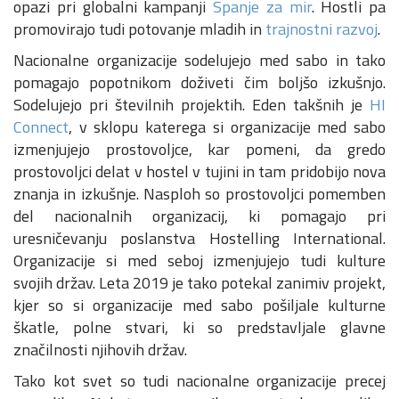
opazi pri globalni kampanji
Spanje za mir
. Hostli pa
promovirajo tudi potovanje mladih in
trajnostni razvoj
.
Nacionalne organizacije sodelujejo med sabo in tako
pomagajo popotnikom doživeti čim boljšo izkušnjo.
Sodelujejo pri številnih projektih. Eden takšnih je
HI
Connect
, v sklopu katerega si organizacije med sabo
izmenjujejo prostovoljce, kar pomeni, da gredo
prostovoljci delat v hostel v tujini in tam pridobijo nova
znanja in izkušnje. Nasploh so prostovoljci pomemben
del nacionalnih organizacij, ki pomagajo pri
uresničevanju poslanstva Hostelling International.
Organizacije si med seboj izmenjujejo tudi kulture
svojih držav. Leta 2019 je tako potekal zanimiv projekt,
kjer so si organizacije med sabo pošiljale kulturne
škatle, polne stvari, ki so predstavljale glavne
značilnosti njihovih držav.
Tako kot svet so tudi nacionalne organizacije precej