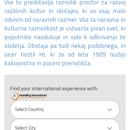
doniraj 5 €
Vse to predstavlja raznolik prostor za razvoj
različnih kultur in običajev, ki so vsaj malo
Pomagaj otrokom z manj priložnostmi do počitnic na morju.
odvisni od naravnih razmer. Vsa ta naravna in
Več
kulturna raznolikost je ustvarila pisan svet, ki
popotnike navdušuje in vabi k odkrivanju že
Ne hvala
stoletja. Obstaja pa tudi nekaj podobnega, in
sicer hostli HI, ki že od leta 1909 nudijo
kakovostna in poceni prenočišča.
Find your international experience with
Country
Select Country
City
Select City