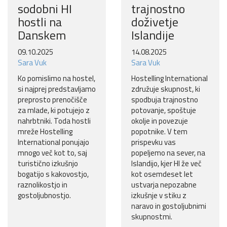
sodobni HI
trajnostno
hostli na
doživetje
Danskem
Islandije
09.10.2025
14.08.2025
Sara Vuk
Sara Vuk
Ko pomislimo na hostel,
Hostelling International
si najprej predstavljamo
združuje skupnost, ki
preprosto prenočišče
spodbuja trajnostno
za mlade, ki potujejo z
potovanje, spoštuje
nahrbtniki. Toda hostli
okolje in povezuje
mreže Hostelling
popotnike. V tem
International ponujajo
prispevku vas
mnogo več kot to, saj
popeljemo na sever, na
turistično izkušnjo
Islandijo, kjer HI že več
bogatijo s kakovostjo,
kot osemdeset let
raznolikostjo in
ustvarja nepozabne
gostoljubnostjo.
izkušnje v stiku z
naravo in gostoljubnimi
skupnostmi.