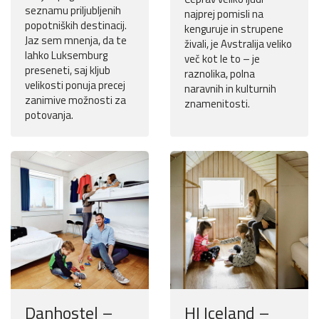
seznamu priljubljenih
najprej pomisli na
popotniških destinacij.
kenguruje in strupene
Jaz sem mnenja, da te
živali, je Avstralija veliko
lahko Luksemburg
več kot le to – je
preseneti, saj kljub
raznolika, polna
velikosti ponuja precej
naravnih in kulturnih
zanimive možnosti za
znamenitosti.
potovanja.
Danhostel –
HI Iceland –