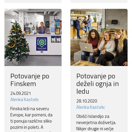
Potovanje po
Potovanje po
Finskem
deželi ognja in
ledu
24.09.2021
Alenka Kastelic
28.10.2020
Alenka Kastelic
Finska leži na severu
Evrope, kar pomeni, da
Obišči Islandijo za
ti ponuja različno sliko
neverjetna doživetja.
pozimi in poleti. A
Nikjer drugje ni večje