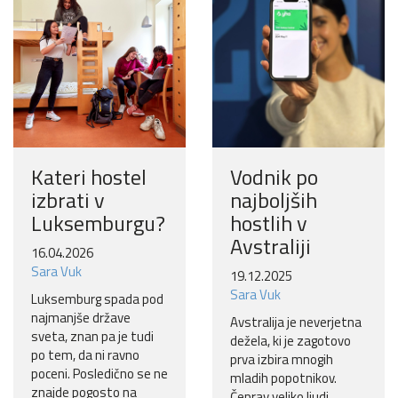
Kateri hostel
Vodnik po
izbrati v
najboljših
Luksemburgu?
hostlih v
Avstraliji
16.04.2026
Sara Vuk
19.12.2025
Sara Vuk
Luksemburg spada pod
najmanjše države
Avstralija je neverjetna
sveta, znan pa je tudi
dežela, ki je zagotovo
po tem, da ni ravno
prva izbira mnogih
poceni. Posledično se ne
mladih popotnikov.
znajde pogosto na
Čeprav veliko ljudi