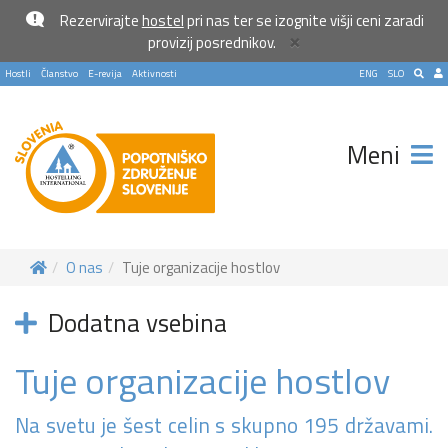
Rezervirajte
hostel
pri nas ter se izognite višji ceni zaradi
×
provizij posrednikov.
Hostli
Članstvo
E-revija
Aktivnosti
ENG
SLO
Meni
O nas
Tuje organizacije hostlov
Dodatna vsebina
Tuje organizacije hostlov
Pošlji VESELJE5 na 1919 in
Na svetu je šest celin s skupno 195 državami.