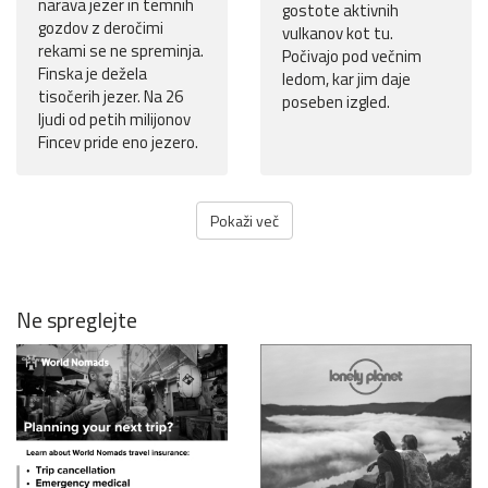
narava jezer in temnih
gostote aktivnih
gozdov z deročimi
vulkanov kot tu.
rekami se ne spreminja.
Počivajo pod večnim
Finska je dežela
ledom, kar jim daje
tisočerih jezer. Na 26
poseben izgled.
ljudi od petih milijonov
Fincev pride eno jezero.
Pokaži več
Ne spreglejte