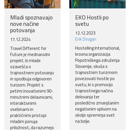
Mladi spoznavajo
EKO Hostli po
nove načine
svetu
potovanja
12.12.2023
Erik Dovgan
17.12.2024
Hostelling International,
Travel Different for
krovna organizacija
Future je mednarodni
Popotniškega združenja
projekt, ki mlade
Slovenije, skuša s
ozavešča o
trajnostnim turizmom
trajnostnem potovanju
povezovati hostle po
in spodbuja odgovoren
svetu, ki s promocijo
turizem. Projekt s
trajnostnega načina
petimi inovativnimi 90-
delovanja ter
minutnimi delavnicami,
posledično zmanjšanim
interaktivnimi
negativnim vplivom na
vsebinami in
okolje spreminja svet
praktičnimi pristopi
na bolje.
mladim ponuja
priložnost, da razumejo