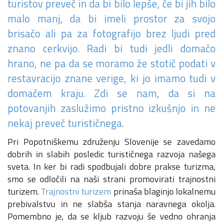
turistov preveč in da bi bilo lepše, če bi jih bilo
Pošlji VESELJE5 na 1919 in
malo manj, da bi imeli prostor za svojo
doniraj 5 €
brisačo ali pa za fotografijo brez ljudi pred
Pomagaj otrokom z manj priložnostmi do počitnic na morju.
znano cerkvijo. Radi bi tudi jedli domačo
Več
hrano, ne pa da se moramo že stotič podati v
restavracijo znane verige, ki jo imamo tudi v
Ne hvala
domačem kraju. Zdi se nam, da si na
potovanjih zaslužimo pristno izkušnjo in ne
nekaj preveč turističnega.
Pri Popotniškemu združenju Slovenije se zavedamo
dobrih in slabih posledic turističnega razvoja našega
sveta. In ker bi radi spodbujali dobre prakse turizma,
smo se odločili na naši strani promovirati trajnostni
turizem.
Trajnostni turizem
prinaša blaginjo lokalnemu
prebivalstvu in ne slabša stanja naravnega okolja.
Pomembno je, da se kljub razvoju še vedno ohranja