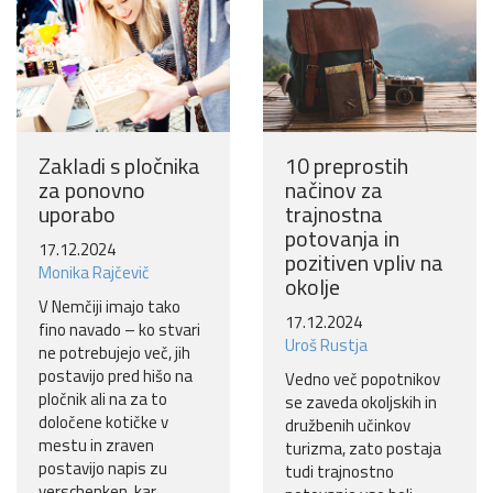
Zakladi s pločnika
10 preprostih
za ponovno
načinov za
uporabo
trajnostna
potovanja in
17.12.2024
pozitiven vpliv na
Monika Rajčevič
okolje
V Nemčiji imajo tako
17.12.2024
fino navado – ko stvari
Uroš Rustja
ne potrebujejo več, jih
postavijo pred hišo na
Vedno več popotnikov
pločnik ali na za to
se zaveda okoljskih in
določene kotičke v
družbenih učinkov
mestu in zraven
turizma, zato postaja
postavijo napis zu
tudi trajnostno
verschenken, kar