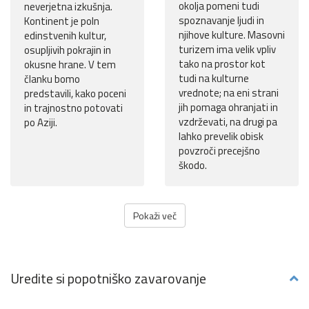
okolja pomeni tudi
neverjetna izkušnja.
spoznavanje ljudi in
Kontinent je poln
njihove kulture. Masovni
edinstvenih kultur,
turizem ima velik vpliv
osupljivih pokrajin in
tako na prostor kot
okusne hrane. V tem
tudi na kulturne
članku bomo
vrednote; na eni strani
predstavili, kako poceni
jih pomaga ohranjati in
in trajnostno potovati
vzdrževati, na drugi pa
po Aziji.
lahko prevelik obisk
povzroči precejšno
škodo.
Pokaži več
Uredite si popotniško zavarovanje