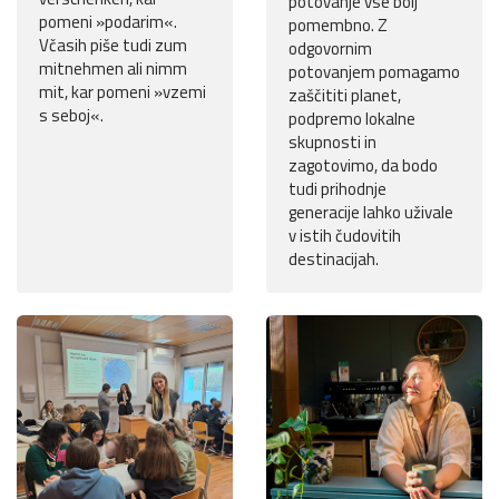
potovanje vse bolj
pomeni »podarim«.
pomembno. Z
Včasih piše tudi zum
odgovornim
mitnehmen ali nimm
potovanjem pomagamo
mit, kar pomeni »vzemi
zaščititi planet,
s seboj«.
podpremo lokalne
skupnosti in
zagotovimo, da bodo
tudi prihodnje
generacije lahko uživale
v istih čudovitih
destinacijah.