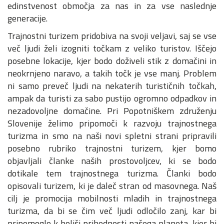
edinstvenost območja za nas in za vse naslednje
generacije.
Trajnostni turizem pridobiva na svoji veljavi, saj se vse
več ljudi želi izogniti točkam z veliko turistov. Iščejo
posebne lokacije, kjer bodo doživeli stik z domačini in
neokrnjeno naravo, a takih točk je vse manj. Problem
ni samo preveč ljudi na nekaterih turističnih točkah,
ampak da turisti za sabo pustijo ogromno odpadkov in
nezadovoljne domačine. Pri Popotniškem združenju
Slovenije želimo pripomoči k razvoju trajnostnega
turizma in smo na naši novi spletni strani pripravili
posebno rubriko trajnostni turizem, kjer bomo
objavljali članke naših prostovoljcev, ki se bodo
dotikale tem trajnostnega turizma. Članki bodo
opisovali turizem, ki je daleč stran od masovnega. Naš
cilj je promocija mobilnosti mladih in trajnostnega
turizma, da bi se čim več ljudi odločilo zanj, kar bi
pripomoglo k boljši prihodnosti našega planeta, kjer bi