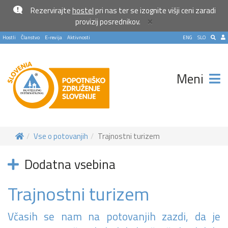
Rezervirajte
hostel
pri nas ter se izognite višji ceni zaradi
×
provizij posrednikov.
Hostli
Članstvo
E-revija
Aktivnosti
ENG
SLO
Meni
Vse o potovanjih
Trajnostni turizem
Dodatna vsebina
Trajnostni turizem
Včasih se nam na potovanjih zazdi, da je