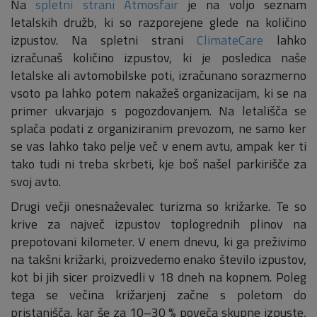
Na
spletni strani Atmosfair
je na voljo seznam
letalskih družb, ki so razporejene glede na količino
izpustov. Na spletni strani
ClimateCare
lahko
izračunaš količino izpustov, ki je posledica naše
letalske ali avtomobilske poti, izračunano sorazmerno
vsoto pa lahko potem nakažeš organizacijam, ki se na
primer ukvarjajo s pogozdovanjem. Na letališča se
splača podati z organiziranim prevozom, ne samo ker
se vas lahko tako pelje več v enem avtu, ampak ker ti
tako tudi ni treba skrbeti, kje boš našel parkirišče za
svoj avto.
Drugi večji onesnaževalec turizma so križarke. Te so
krive za največ izpustov toplogrednih plinov na
prepotovani kilometer. V enem dnevu, ki ga preživimo
na takšni križarki, proizvedemo enako število izpustov,
kot bi jih sicer proizvedli v 18 dneh na kopnem. Poleg
tega se večina križarjenj začne s poletom do
pristanišča, kar še za 10–30 % poveča skupne izpuste,