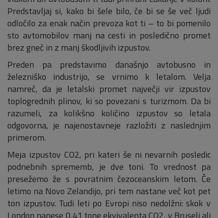
Predstavljaj si, kako bi šele bilo, če bi se še več ljudi
odločilo za enak način prevoza kot ti – to bi pomenilo
sto avtomobilov manj na cesti in posledično promet
brez gneč in z manj škodljivih izpustov.
Preden pa predstavimo današnjo avtobusno in
železniško industrijo, se vrnimo k letalom. Velja
namreč, da je letalski promet največji vir izpustov
toplogrednih plinov, ki so povezani s turizmom. Da bi
razumeli, za kolikšno količino izpustov so letala
odgovorna, je najenostavneje razložiti z naslednjim
primerom.
Meja izpustov CO2, pri kateri še ni nevarnih posledic
podnebnih sprememb, je dve toni. To vrednost pa
presežemo že s povratnim čezoceanskim letom. Če
letimo na Novo Zelandijo, pri tem nastane več kot pet
ton izpustov. Tudi leti po Evropi niso nedolžni: skok v
London nanese 0,41 tone ekvivalenta CO2, v Bruselj ali