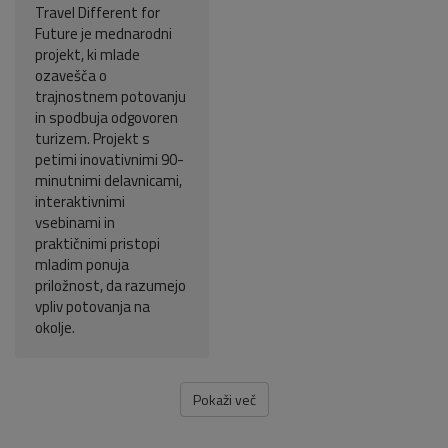
Travel Different for
Future je mednarodni
projekt, ki mlade
ozavešča o
trajnostnem potovanju
in spodbuja odgovoren
turizem. Projekt s
petimi inovativnimi 90-
minutnimi delavnicami,
interaktivnimi
vsebinami in
praktičnimi pristopi
mladim ponuja
priložnost, da razumejo
vpliv potovanja na
okolje.
Pokaži več