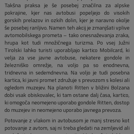
Takšna praksa je še posebej značilna za alpske
pokrajine, kjer nas avtobusi popeljejo do visokih
gorskih prelazov in ozkih dolin, kjer je naravno okolje
še posebej ranljivo. Namen teh akcij je zmanjšati vplive
avtomobilskega prometa – tako onesnaževanja zraka,
hrupa kot tudi množičnega turizma. Po vsej Južni
Tirolski lahko turisti uporabljajo kartico Mobilcard, ki
velja za vse javne avtobuse, nekatere gondole in
železniško omrežje, na voljo pa so enodnevna,
tridnevna in sedemdnevna. Na voljo je tudi posebna
kartica, ki javni promet združuje s prevozom s kolesi ali
ogledom muzejev. Na planoti Ritten v bližini Bolzana
dobi vsak obiskovalec, ki tam ostane dalj časa, kartico,
ki omogoča neomejeno uporabo gondole Ritten, dostop
do muzejev in neomejeno uporabo javnega prevoza.
Potovanje z vlakom in avtobusom je manj stresno kot
potovanje z avtom, saj ni treba gledati na zemljevid ali