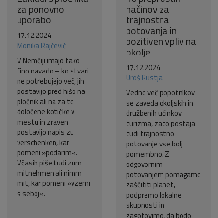
za ponovno
načinov za
uporabo
trajnostna
potovanja in
17.12.2024
pozitiven vpliv na
Monika Rajčevič
okolje
V Nemčiji imajo tako
17.12.2024
fino navado – ko stvari
Uroš Rustja
ne potrebujejo več, jih
postavijo pred hišo na
Vedno več popotnikov
pločnik ali na za to
se zaveda okoljskih in
določene kotičke v
družbenih učinkov
mestu in zraven
turizma, zato postaja
postavijo napis zu
tudi trajnostno
verschenken, kar
potovanje vse bolj
pomeni »podarim«.
pomembno. Z
Včasih piše tudi zum
odgovornim
mitnehmen ali nimm
potovanjem pomagamo
mit, kar pomeni »vzemi
zaščititi planet,
s seboj«.
podpremo lokalne
skupnosti in
zagotovimo, da bodo