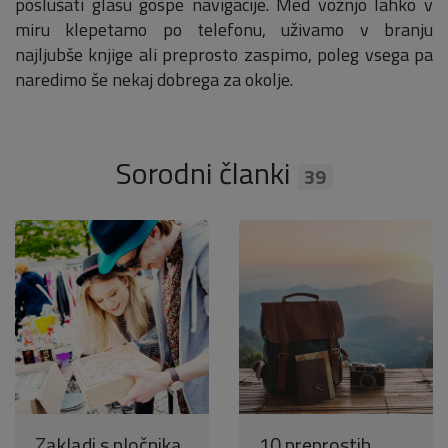
poslušati glasu gospe navigacije. Med vožnjo lahko v
miru klepetamo po telefonu, uživamo v branju
najljubše knjige ali preprosto zaspimo, poleg vsega pa
naredimo še nekaj dobrega za okolje.
Sorodni članki
39
Zakladi s pločnika
10 preprostih