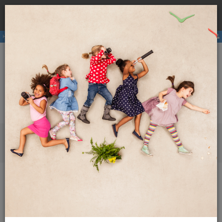
Rezervirajte
hostel
pri nas ter se izognite višji ceni zaradi
×
provizij posrednikov.
Hostli
Članstvo
E-revija
Aktivnosti
ENG
SLO
Meni
Vse o potovanjih
Trajnostni turizem
Kako potovati na okolju prijazen način in se pri tem
zabavati?
Kako potovati na okolju
prijazen način in se pri tem