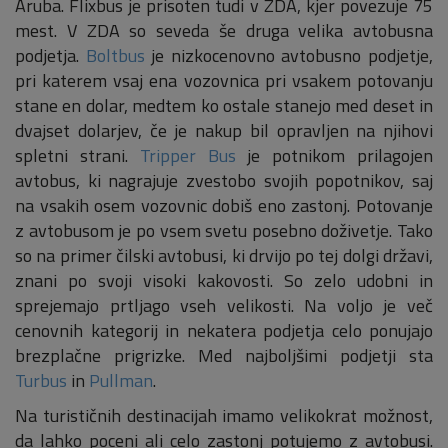
Aruba. Flixbus je prisoten tudi v ZDA, kjer povezuje 75
mest. V ZDA so seveda še druga velika avtobusna
podjetja.
Boltbus
je nizkocenovno avtobusno podjetje,
pri katerem vsaj ena vozovnica pri vsakem potovanju
stane en dolar, medtem ko ostale stanejo med deset in
dvajset dolarjev, če je nakup bil opravljen na njihovi
spletni strani.
Tripper Bus
je potnikom prilagojen
avtobus, ki nagrajuje zvestobo svojih popotnikov, saj
na vsakih osem vozovnic dobiš eno zastonj. Potovanje
z avtobusom je po vsem svetu posebno doživetje. Tako
so na primer čilski avtobusi, ki drvijo po tej dolgi državi,
znani po svoji visoki kakovosti. So zelo udobni in
sprejemajo prtljago vseh velikosti. Na voljo je več
cenovnih kategorij in nekatera podjetja celo ponujajo
brezplačne prigrizke. Med najboljšimi podjetji sta
Turbus
in
Pullman
.
Na turističnih destinacijah imamo velikokrat možnost,
da lahko poceni ali celo zastonj potujemo z avtobusi.