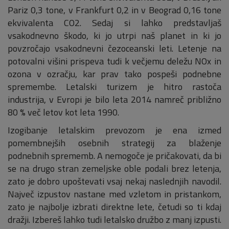
Pariz 0,3 tone, v Frankfurt 0,2 in v Beograd 0,16 tone
ekvivalenta CO2. Sedaj si lahko predstavljaš
vsakodnevno škodo, ki jo utrpi naš planet in ki jo
povzročajo vsakodnevni čezoceanski leti. Letenje na
potovalni višini prispeva tudi k večjemu deležu NOx in
ozona v ozračju, kar prav tako pospeši podnebne
spremembe. Letalski turizem je hitro rastoča
industrija, v Evropi je bilo leta 2014 namreč približno
80 % več letov kot leta 1990.
Izogibanje letalskim prevozom je ena izmed
pomembnejših osebnih strategij za blaženje
podnebnih sprememb. A nemogoče je pričakovati, da bi
se na drugo stran zemeljske oble podali brez letenja,
zato je dobro upoštevati vsaj nekaj naslednjih navodil.
Največ izpustov nastane med vzletom in pristankom,
zato je najbolje izbrati direktne lete, četudi so ti kdaj
dražji. Izbereš lahko tudi letalsko družbo z manj izpusti.