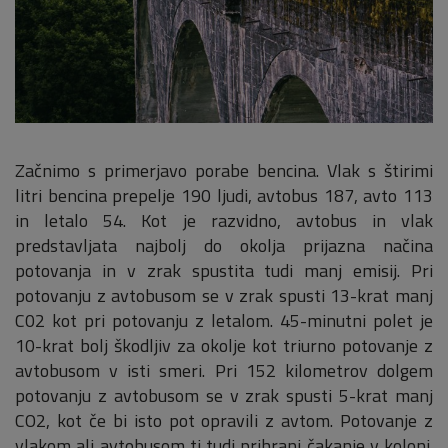
Začnimo s primerjavo porabe bencina. Vlak s štirimi
litri bencina prepelje 190 ljudi, avtobus 187, avto 113
in letalo 54. Kot je razvidno, avtobus in vlak
predstavljata najbolj do okolja prijazna načina
potovanja in v zrak spustita tudi manj emisij. Pri
potovanju z avtobusom se v zrak spusti 13-krat manj
C02 kot pri potovanju z letalom. 45-minutni polet je
10-krat bolj škodljiv za okolje kot triurno potovanje z
avtobusom v isti smeri. Pri 152 kilometrov dolgem
potovanju z avtobusom se v zrak spusti 5-krat manj
CO2, kot če bi isto pot opravili z avtom. Potovanje z
vlakom ali avtobusom ti tudi prihrani čakanje v koloni.