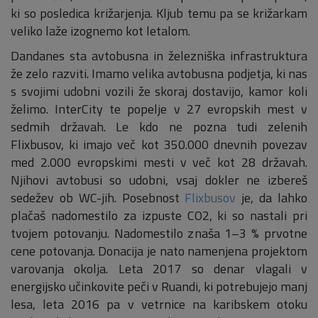
ki so posledica križarjenja. Kljub temu pa se križarkam
veliko laže izognemo kot letalom.
Dandanes sta avtobusna in železniška infrastruktura
že zelo razviti. Imamo velika avtobusna podjetja, ki nas
s svojimi udobni vozili že skoraj dostavijo, kamor koli
želimo. InterCity te popelje v 27 evropskih mest v
sedmih državah. Le kdo ne pozna tudi zelenih
Flixbusov, ki imajo več kot 350.000 dnevnih povezav
med 2.000 evropskimi mesti v več kot 28 državah.
Njihovi avtobusi so udobni, vsaj dokler ne izbereš
sedežev ob WC-jih. Posebnost
Flixbusov
je, da lahko
plačaš nadomestilo za izpuste CO2, ki so nastali pri
tvojem potovanju. Nadomestilo znaša 1–3 % prvotne
cene potovanja. Donacija je nato namenjena projektom
varovanja okolja. Leta 2017 so denar vlagali v
energijsko učinkovite peči v Ruandi, ki potrebujejo manj
lesa, leta 2016 pa v vetrnice na karibskem otoku