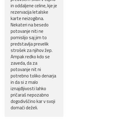
in oddaljene celine, kje je
rezervacija letalske
karte neizogibna.
Nekateri na besedo
potovanje niti ne
pomislijo saj jim to
predstavlja prevelik
strošek za njihov žep.
Ampak redko kdo se
zaveda, da za
potovanje nit ni
potrebno toliko denarja
in da si z malo
iznajdljivosti lahko
pričaraš nepozabno
dogodivščino kar v svoji
domači deželi.