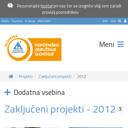
Rezervirajte
hostel
pri nas ter se izognite višji ceni zaradi
×
provizij posrednikov.
Hostli
Članstvo
E-revija
Aktivnosti
ENG
SLO
Meni
Projekti
Zaključeni projekti
2012
Dodatna vsebina
Zaključeni projekti - 2012
3