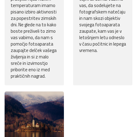
temperaturam imamo
vas, da sodelujete na
pisano izbiro aktivnosti
fotografskem natečaju
za popestritev zimskih
in nam skozi objektiv
dni. Ne glede na to kako
svojega fotoaparata
boste preživeli to zimo
zaupate, kam vas je v
vas vabimo, da nam s
letošnjem letu odneslo
pomočjo fotoaparata
v času počitnic in lepega
zaupajte delček vašega
vremena.
življenja in si z malo
sreče in izvirnostjo
priborite eno iz med
praktičnih nagrad.