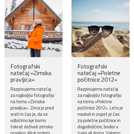
Fotografski
Fotografski
natečaj »Zimska
natečaj »Poletne
pravljica«
počitnice 2012«
Razpisujemo natečaj
Razpisujemo natečaj
za najboljšo fotografijo
za najboljšo fotografijo
na temo »Zimska
na temo »Poletne
pravljica«. Zima je pred
počitnice 2012«. Leto je
vrati in čas je, da se
naokoli in zopet je čas
odločimo kje bomo
za poletne počitnice in
tokrat doživeli zimsko
dogodivščine, bodisi v
pravljico. Kljub nizkim
tujini ali doma. Vabimo