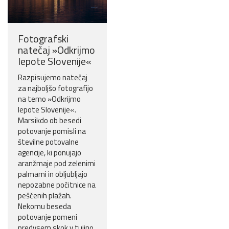
Fotografski
natečaj »Odkrijmo
lepote Slovenije«
Razpisujemo natečaj
za najboljšo fotografijo
na temo »Odkrijmo
lepote Slovenije«.
Marsikdo ob besedi
potovanje pomisli na
številne potovalne
agencije, ki ponujajo
aranžmaje pod zelenimi
palmami in obljubljajo
nepozabne počitnice na
peščenih plažah.
Nekomu beseda
potovanje pomeni
predvsem skok v tujino