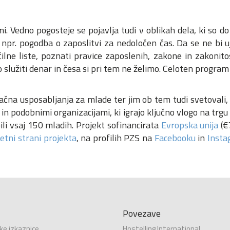
. Vedno pogosteje se pojavlja tudi v oblikah dela, ki so do 
 npr. pogodba o zaposlitvi za nedoločen čas. Da se ne bi u
lne liste, poznati pravice zaposlenih, zakone in zakonitos
služiti denar in česa si pri tem ne želimo. Celoten program
ačna usposabljanja za mlade ter jim ob tem tudi svetovali,
n podobnimi organizacijami, ki igrajo ključno vlogo na trgu
li vsaj 150 mladih. Projekt sofinancirata
Evropska unija
(€
etni strani projekta
, na profilih PZS na
Facebooku
in
Insta
Povezave
ke izkaznice
Hostelling International