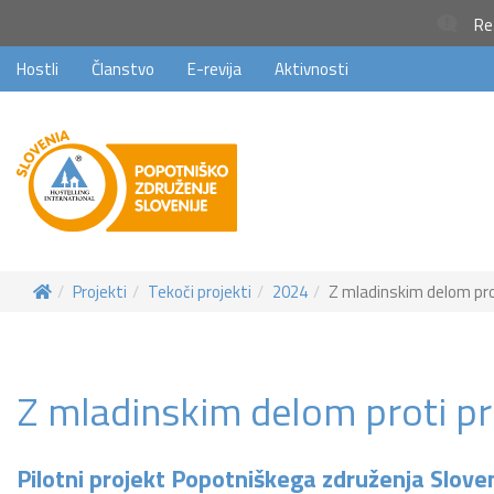
Rez
Hostli
Članstvo
E-revija
Aktivnosti
Projekti
Tekoči projekti
2024
Z mladinskim delom pro
Z mladinskim delom proti pr
Pilotni projekt Popotniškega združenja Sloven