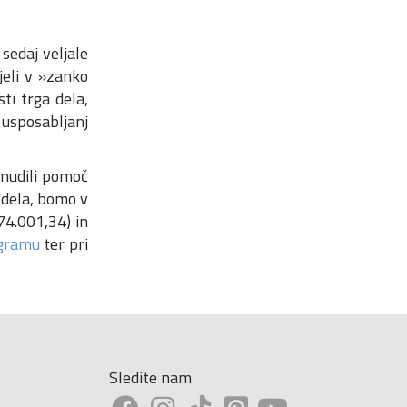
sedaj veljale
jeli v »zanko
ti trga dela,
 usposabljanj
 nudili pomoč
 dela, bomo v
74.001,34) in
gramu
ter pri
Sledite nam