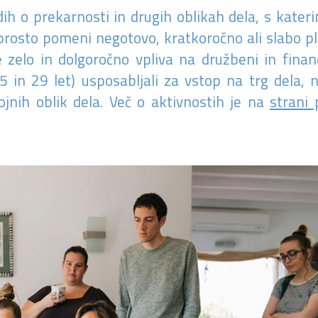
dih o prekarnosti in drugih oblikah dela, s kater
reprosto pomeni negotovo, kratkoročno ali slabo p
se zelo in dolgoročno vpliva na družbeni in finan
in 29 let) usposabljali za vstop na trg dela, 
jnih oblik dela. Več o aktivnostih je na
strani 