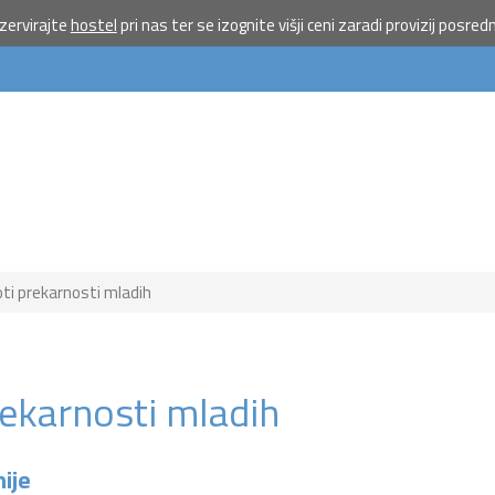
ervirajte
hostel
pri nas ter se izognite višji ceni zaradi provizij posred
ti prekarnosti mladih
ekarnosti mladih
ije