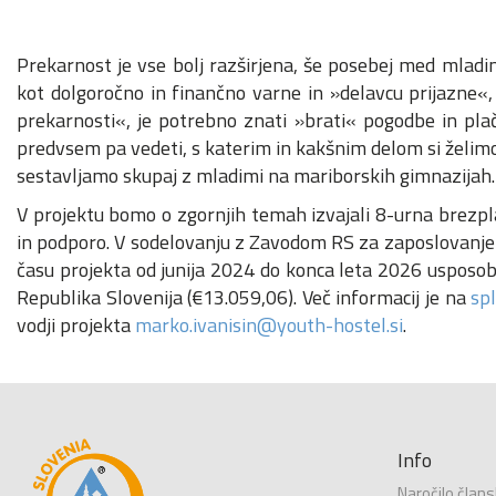
Prekarnost je vse bolj razširjena, še posebej med mladimi
kot dolgoročno in finančno varne in »delavcu prijazne«,
prekarnosti«, je potrebno znati »brati« pogodbe in plači
predvsem pa vedeti, s katerim in kakšnim delom si želimo 
sestavljamo skupaj z mladimi na mariborskih gimnazijah.
V projektu bomo o zgornjih temah izvajali 8-urna brezpl
in podporo. V sodelovanju z Zavodom RS za zaposlovanje i
času projekta od junija 2024 do konca leta 2026 usposobi
Republika Slovenija (€13.059,06). Več informacij je na
spl
vodji projekta
marko.ivanisin@youth-hostel.si
.
Info
Naročilo člans