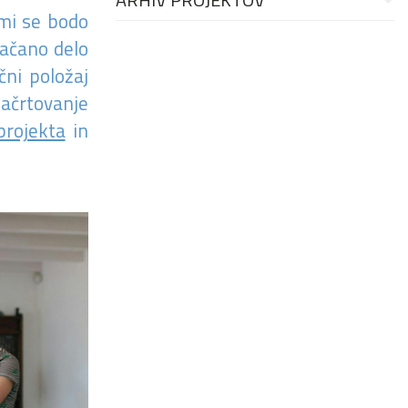
imi se bodo
lačano delo
čni položaj
načrtovanje
projekta
in