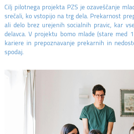
Cilj pilotnega projekta PZS je ozaveščanje mla
srečali, ko vstopijo na trg dela. Prekarnost p
ali delo brez urejenih socialnih pravic, kar v
delavca. V projektu bomo mlade (stare med 15 
kariere in prepoznavanje prekarnih in nedosto
spodaj.