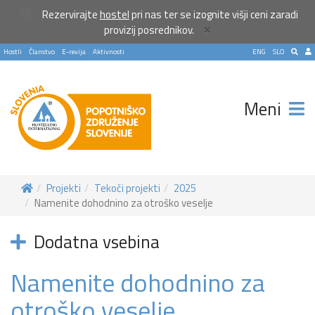
Rezervirajte
hostel
pri nas ter se izognite višji ceni zaradi
×
provizij posrednikov.
Hostli
Članstvo
E-revija
Aktivnosti
ENG
SLO
Meni
Projekti
Tekoči projekti
2025
Namenite dohodnino za otroško veselje
Dodatna vsebina
Namenite dohodnino za
otroško veselje