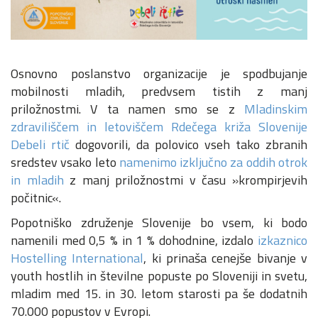
Osnovno poslanstvo organizacije je spodbujanje
mobilnosti mladih, predvsem tistih z manj
priložnostmi. V ta namen smo se z
Mladinskim
zdraviliščem in letoviščem Rdečega križa Slovenije
Debeli rtič
dogovorili, da polovico vseh tako zbranih
sredstev vsako leto
namenimo izključno za oddih otrok
in mladih
z manj priložnostmi v času »krompirjevih
počitnic«.
Popotniško združenje Slovenije bo vsem, ki bodo
namenili med 0,5 % in 1 % dohodnine, izdalo
izkaznico
Hostelling International
, ki prinaša cenejše bivanje v
youth hostlih in številne popuste po Sloveniji in svetu,
mladim med 15. in 30. letom starosti pa še dodatnih
70.000 popustov v Evropi.