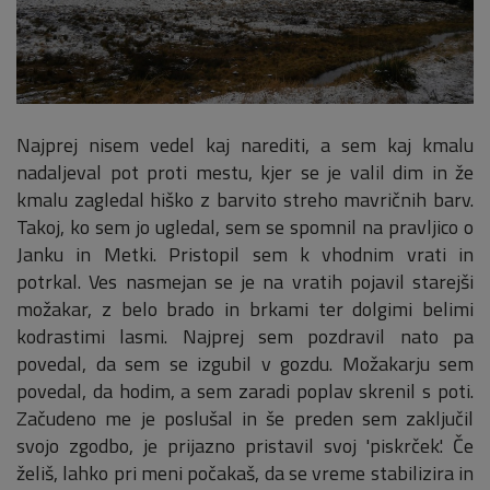
Najprej nisem vedel kaj narediti, a sem kaj kmalu
nadaljeval pot proti mestu, kjer se je valil dim in že
kmalu zagledal hiško z barvito streho mavričnih barv.
Takoj, ko sem jo ugledal, sem se spomnil na pravljico o
Janku in Metki. Pristopil sem k vhodnim vrati in
potrkal. Ves nasmejan se je na vratih pojavil starejši
možakar, z belo brado in brkami ter dolgimi belimi
kodrastimi lasmi. Najprej sem pozdravil nato pa
povedal, da sem se izgubil v gozdu. Možakarju sem
povedal, da hodim, a sem zaradi poplav skrenil s poti.
Začudeno me je poslušal in še preden sem zaključil
svojo zgodbo, je prijazno pristavil svoj 'piskrček'. Če
želiš, lahko pri meni počakaš, da se vreme stabilizira in