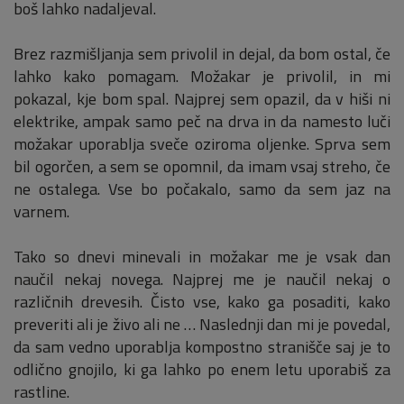
boš lahko nadaljeval.
Brez razmišljanja sem privolil in dejal, da bom ostal, če
lahko kako pomagam. Možakar je privolil, in mi
pokazal, kje bom spal. Najprej sem opazil, da v hiši ni
elektrike, ampak samo peč na drva in da namesto luči
možakar uporablja sveče oziroma oljenke. Sprva sem
bil ogorčen, a sem se opomnil, da imam vsaj streho, če
ne ostalega. Vse bo počakalo, samo da sem jaz na
varnem.
Tako so dnevi minevali in možakar me je vsak dan
naučil nekaj novega. Najprej me je naučil nekaj o
različnih drevesih. Čisto vse, kako ga posaditi, kako
preveriti ali je živo ali ne … Naslednji dan mi je povedal,
da sam vedno uporablja kompostno stranišče saj je to
odlično gnojilo, ki ga lahko po enem letu uporabiš za
rastline.