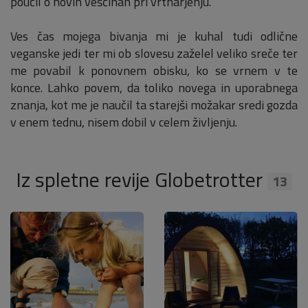
poučil o novih veščinah pri vrtnarjenju.
Ves čas mojega bivanja mi je kuhal tudi odlične
veganske jedi ter mi ob slovesu zaželel veliko sreče ter
me povabil k ponovnem obisku, ko se vrnem v te
konce. Lahko povem, da toliko novega in uporabnega
znanja, kot me je naučil ta starejši možakar sredi gozda
v enem tednu, nisem dobil v celem življenju.
Iz spletne revije Globetrotter
13