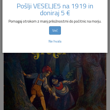
zagotovo se je vsi odlično spominjate. Sam sem jo
Pošlji VESELJE5 na 1919 in
doživel na drugačen, a na zelo poučen način.
doniraj 5 €
Pomagaj otrokom z manj priložnostmi do počitnic na morju.
Več
Ne hvala