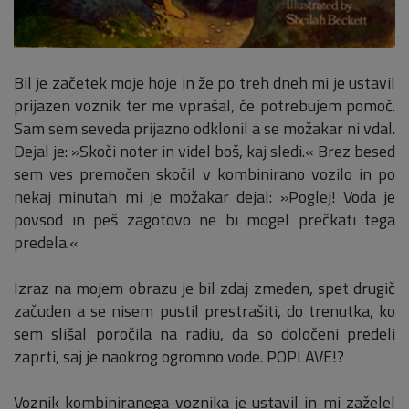
Bil je začetek moje hoje in že po treh dneh mi je ustavil
prijazen voznik ter me vprašal, če potrebujem pomoč.
Sam sem seveda prijazno odklonil a se možakar ni vdal.
Dejal je: »Skoči noter in videl boš, kaj sledi.« Brez besed
sem ves premočen skočil v kombinirano vozilo in po
nekaj minutah mi je možakar dejal: »Poglej! Voda je
povsod in peš zagotovo ne bi mogel prečkati tega
predela.«
Izraz na mojem obrazu je bil zdaj zmeden, spet drugič
začuden a se nisem pustil prestrašiti, do trenutka, ko
sem slišal poročila na radiu, da so določeni predeli
zaprti, saj je naokrog ogromno vode. POPLAVE!?
Voznik kombiniranega voznika je ustavil in mi zaželel