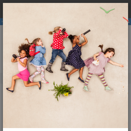
Rezervirajte
hostel
pri nas ter se izognite višji ceni zaradi
×
provizij posrednikov.
Hostli
Članstvo
E-revija
Aktivnosti
ENG
SLO
Meni
Revija Globetrotter
2016
Marec 2016
S poti
S poti
Po novo znanje kar v gozd
Le kdo ne pozna pravljice o Janku in Metki? Prav