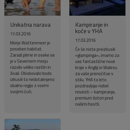
Unikatna narava
Kampiranje in
koče v YHA
17.03.2016
17.03.2016
Morje Wattenmeer je
poseben habitat.
Če še niste preizkusili
Zaradi plime in oseke se
»glampinga«, imamo za
je v Severnem morju
vas fantastične nove
razvilo veliko rastlin in
kraje v Angliji in Walesu
živali. Obiskovalci bodo
za vaše prenočitve v
izkusili to nedotaknjeno
stilu. YHA to leto
obalno regijo z vsemi
pozdravljajo nobel
svojimi čuti.
novosti – kampiranje,
premium šotori pred
našimi hostli.