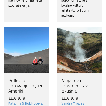
načinov neformalnega
popolnoma zlije z
izobraževanja.
lokalno kulturo,
arhitekturo, ljudmi in
jezikom.
Polletno
Moja prva
potovanje po Južni
prostovoljska
Ameriki
izkušnja
22.02.2019
22.02.2019
Katarina & Rok Hočevar
Sandra Yñiguez