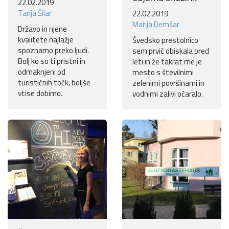
22.02.2019
Tanja Šilar
22.02.2019
Marija Demšar
Državo in njene
kvalitete najlažje
Švedsko prestolnico
spoznamo preko ljudi.
sem prvič obiskala pred
Bolj ko so ti pristni in
leti in že takrat me je
odmaknjeni od
mesto s številnimi
turističnih točk, boljše
zelenimi površinami in
vtise dobimo.
vodnimi zalivi očaralo.