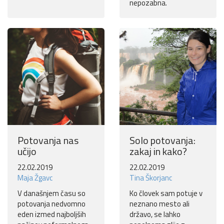
nepozabna.
Potovanja nas
Solo potovanja:
učijo
zakaj in kako?
22.02.2019
22.02.2019
Maja Žgavc
Tina Škorjanc
V današnjem času so
Ko človek sam potuje v
potovanja nedvomno
neznano mesto ali
eden izmed najboljših
državo, se lahko