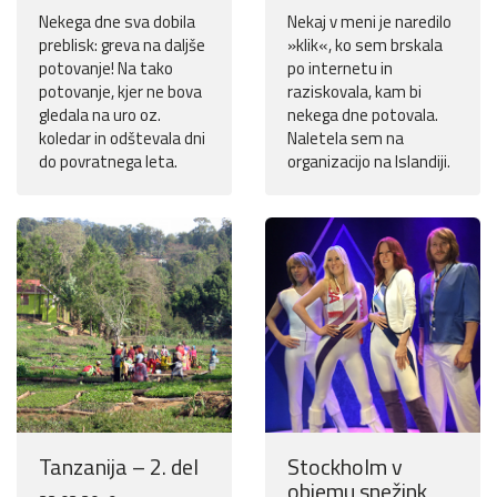
Nekega dne sva dobila
Nekaj v meni je naredilo
preblisk: greva na daljše
»klik«, ko sem brskala
potovanje! Na tako
po internetu in
potovanje, kjer ne bova
raziskovala, kam bi
gledala na uro oz.
nekega dne potovala.
koledar in odštevala dni
Naletela sem na
do povratnega leta.
organizacijo na Islandiji.
Tanzanija – 2. del
Stockholm v
objemu snežink