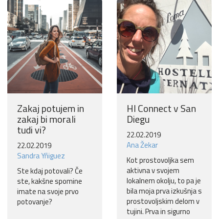
Ne hvala
Zakaj potujem in
HI Connect v San
zakaj bi morali
Diegu
tudi vi?
22.02.2019
Ana Žekar
22.02.2019
Sandra Yñiguez
Kot prostovoljka sem
aktivna v svojem
Ste kdaj potovali? Če
lokalnem okolju, to pa je
ste, kakšne spomine
bila moja prva izkušnja s
imate na svoje prvo
prostovoljskim delom v
potovanje?
tujini. Prva in sigurno