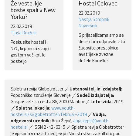
Že veste, kje
Hostel Celovec
boste spali v New
22.02.2019
Yorku?
Nastja Stropnik
Naveršnik
22.02.2019
Tjaša Dražnik
S prijateljicama smo se
decembra odpravile v to
Poskusite hostel HI
čudovito prestolnico
NYC, ki ponuja svojim
avstrijske zvezne
gostom več kot le
dežele Koroške.
posteljo.
Spletna revija Globetrotter
Ustanovitelj in izdajatelj:
Popotniško združenje Slovenije
Sedež izdajatelja:
Gosposvetska cesta 86, 2000 Maribor
Leto izida:
2019
Spletna lokacija:
www.youth-
hostel.si/si/globetrotter/februar-2019
Vodja,
odgovorni urednik:
Anja Žepič,
anja.zepic@youth-
hostel.si
ISSN 2712-6315
Spletna revija Globetrotter
je vpisana v razvid medijev pri Ministrstvu za kulturo pod