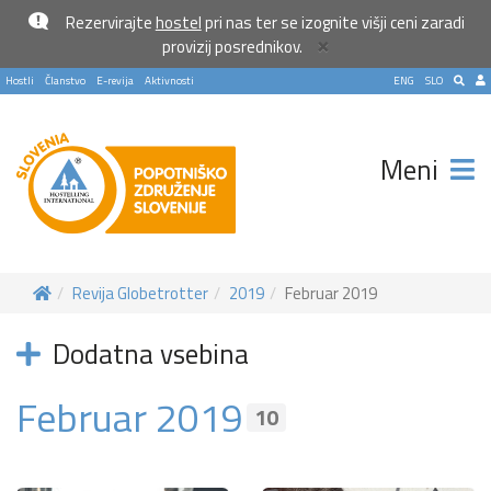
Rezervirajte
hostel
pri nas ter se izognite višji ceni zaradi
×
provizij posrednikov.
Hostli
Članstvo
E-revija
Aktivnosti
ENG
SLO
Meni
Revija Globetrotter
2019
Februar 2019
Pošlji VESELJE5 na 1919 in
Dodatna vsebina
doniraj 5 €
Februar 2019
Pomagaj otrokom z manj priložnostmi do počitnic na morju.
10
Več