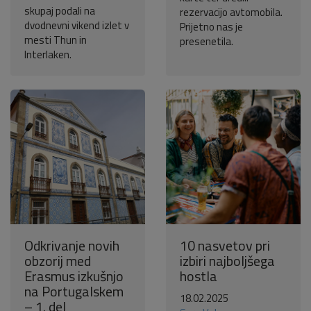
skupaj podali na
rezervacijo avtomobila.
dvodnevni vikend izlet v
Prijetno nas je
mesti Thun in
presenetila.
Interlaken.
Odkrivanje novih
10 nasvetov pri
obzorij med
izbiri najboljšega
Erasmus izkušnjo
hostla
na Portugalskem
18.02.2025
– 1. del