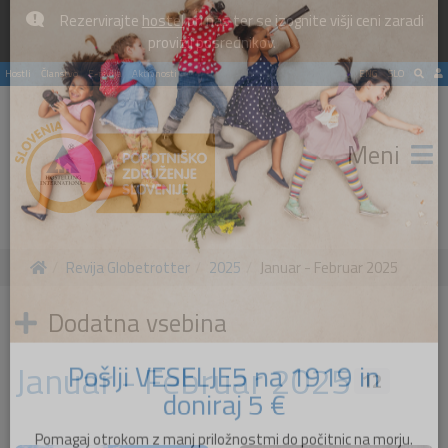
Rezervirajte
hostel
pri nas ter se izognite višji ceni zaradi
×
provizij posrednikov.
Hostli
Članstvo
E-revija
Aktivnosti
ENG
SLO
Meni
Revija Globetrotter
2025
Januar - Februar 2025
Dodatna vsebina
Januar - Februar 2025
12