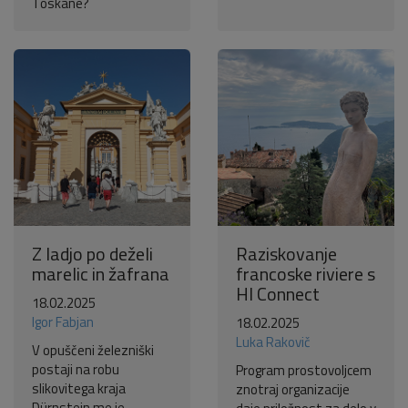
Toskane?
Z ladjo po deželi
Raziskovanje
marelic in žafrana
francoske riviere s
HI Connect
18.02.2025
Igor Fabjan
18.02.2025
Luka Rakovič
V opuščeni železniški
postaji na robu
Program prostovoljcem
slikovitega kraja
znotraj organizacije
Dürnstein me je