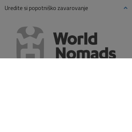
Uredite si popotniško zavarovanje
Reci svetu HI