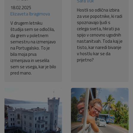
Sara Vuk
18.02.2025
Hostli so odlična izbira
Elizaveta Ibragimova
za vse popotnike, ki radi
spoznavajo ljudi s
V drugem letniku
celega sveta, hkrati pa
študija sem se odločila,
spijo v cenovno ugodnih
da grem v poletnem
nastanitvah. Toda kaj je
semestru na izmenjavo
tisto, kar naredi bivanje
na Portugalsko. To je
v hostlu kar se da
bila moja prva
prijetno?
izmenjava in veselila
sem se vsega, kar je bilo
pred mano.