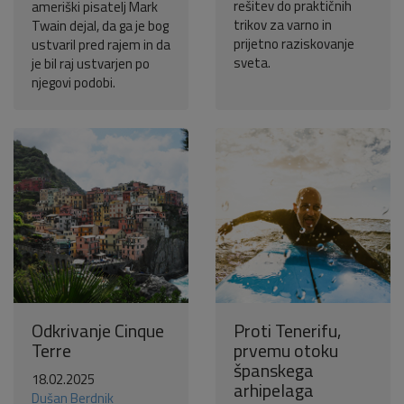
rešitev do praktičnih
ameriški pisatelj Mark
trikov za varno in
Twain dejal, da ga je bog
prijetno raziskovanje
ustvaril pred rajem in da
sveta.
je bil raj ustvarjen po
njegovi podobi.
Odkrivanje Cinque
Proti Tenerifu,
Terre
prvemu otoku
španskega
18.02.2025
arhipelaga
Dušan Berdnik