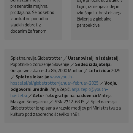
daje priložnost za delo v
presenetila majhna
tujini, izmenjavo idej in
prodajalna. Še posebno
izkušnjo t.i. hostelskega
z unikatno ponudbo
življenja z globalne
sladkih dobrot z
perspektive.
dodanim žafranom.
Spletna revija Globetrotter
Ustanovitelj in izdajatelj:
Popotniško združenje Slovenije
Sedež izdajatelja:
Gosposvetska cesta 86, 2000 Maribor
Leto izida:
2025
Spletna lokacija:
www.youth-
hostel.si/si/globetrotter/januar-februar-2025
Vodja,
odgovorni urednik:
Anja Žepič,
anja.zepic@youth-
hostel.si
Avtor fotografije na naslovnici:
Mateja
Mazgan Senegacnik
ISSN 2712-6315
Spletna revija
Globetrotter je vpisana v razvid medijev pri Ministrstvu za
kulturo pod zaporedno številko 1481.