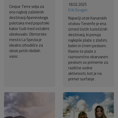
18.02.2025
Cinque Terre velja za
Erik Dovgan
eno najbolj zaželenih
destinacij Apeninskega
Največji otok Kanarskih
polotoka med popotniki
otokov Tenerife je ena
kakor tudi med ostalimi
izmed tistih turističnih
obiskovalci. Obmorsko
destinacij, ki ponuja
mesto La Spezia je
najlepše plaže z zlatim,
idealno izhodišče za
belim in črnim peskom.
obisk petih ribiških
Ravno te plaže z
vasic.
raznovrstno obarvanim
peskom so primerne za
različne vodne
aktivnosti, kot je na
primer surfanje.