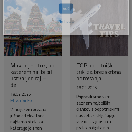
Pošlji VESELJE5 na 1919 in
doniraj 5 €
Pomagaj otrokom z manj priložnostmi do počitnic na morju.
Več
Ne hvala
Mavricij - otok, po
TOP popotniški
katerem naj bi bil
triki za brezskrbna
ustvarjen raj – 1.
potovanja
del
18.02.2025
18.02.2025
Pripravili smo vam
Miran Šinko
seznam najboljših
člankov s popotniškimi
V Indijskem oceanu
nasveti, ki vključujejo
južno od ekvatorja
vse od trajnostnih
najdemo otok, za
praks in digitalnih
katerega je znani