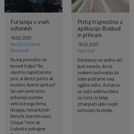
Furlanija v vseh
Potuj trajnostno z
odtenkih
aplikacijo Busbud
in prihrani
18.02.2025
Nastja Stropnik
18.02.2025
Naveršnik
Sara Vuk
Na kaj pomislite ob
Dandanes se vedno več
besedi Italija? Na
ljudi zaveda, da na
slastno napolitansko
vsakem potovanju za
pico, al dente pasto ali
sabo puščamo svoj
kozarec Aperol spritza?
ogljični odtis. Avtobusi
Se vam pred očmi
so zato odlična izbira
prikažejo podobe
za tiste, ki želijo
veličastnega Rima,
zmanjšati vpliv svojih
Neaplja, romantičnih
potovanj na okolje.
Benetk, barvitih vasic
Cinque Terre ali
čudovite pokrajine