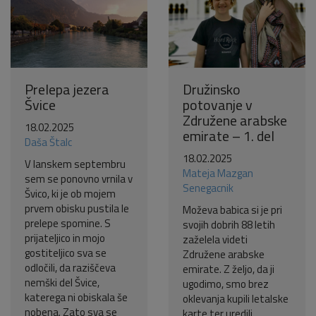
Prelepa jezera
Družinsko
Švice
potovanje v
Združene arabske
18.02.2025
emirate – 1. del
Daša Štalc
18.02.2025
V lanskem septembru
Mateja Mazgan
sem se ponovno vrnila v
Senegacnik
Švico, ki je ob mojem
prvem obisku pustila le
Moževa babica si je pri
prelepe spomine. S
svojih dobrih 88 letih
prijateljico in mojo
zaželela videti
gostiteljico sva se
Združene arabske
odločili, da raziščeva
emirate. Z željo, da ji
nemški del Švice,
ugodimo, smo brez
katerega ni obiskala še
oklevanja kupili letalske
nobena. Zato sva se
karte ter uredili