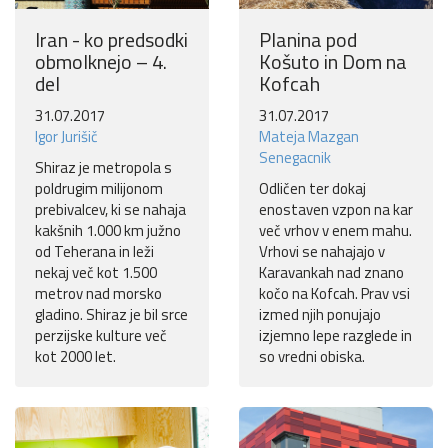
Iran - ko predsodki
Planina pod
obmolknejo – 4.
Košuto in Dom na
del
Kofcah
31.07.2017
31.07.2017
Igor Jurišič
Mateja Mazgan
Senegacnik
Shiraz je metropola s
poldrugim milijonom
Odličen ter dokaj
prebivalcev, ki se nahaja
enostaven vzpon na kar
kakšnih 1.000 km južno
več vrhov v enem mahu.
od Teherana in leži
Vrhovi se nahajajo v
nekaj več kot 1.500
Karavankah nad znano
metrov nad morsko
kočo na Kofcah. Prav vsi
gladino. Shiraz je bil srce
izmed njih ponujajo
perzijske kulture več
izjemno lepe razglede in
kot 2000 let.
so vredni obiska.