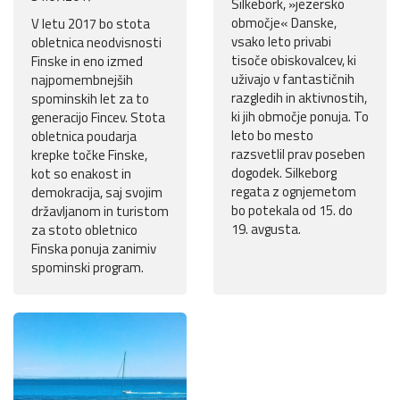
Silkebork, »jezersko
območje« Danske,
V letu 2017 bo stota
vsako leto privabi
obletnica neodvisnosti
tisoče obiskovalcev, ki
Finske in eno izmed
uživajo v fantastičnih
najpomembnejših
razgledih in aktivnostih,
spominskih let za to
ki jih območje ponuja. To
generacijo Fincev. Stota
leto bo mesto
obletnica poudarja
razsvetlil prav poseben
krepke točke Finske,
dogodek. Silkeborg
kot so enakost in
regata z ognjemetom
demokracija, saj svojim
bo potekala od 15. do
državljanom in turistom
19. avgusta.
za stoto obletnico
Finska ponuja zanimiv
spominski program.