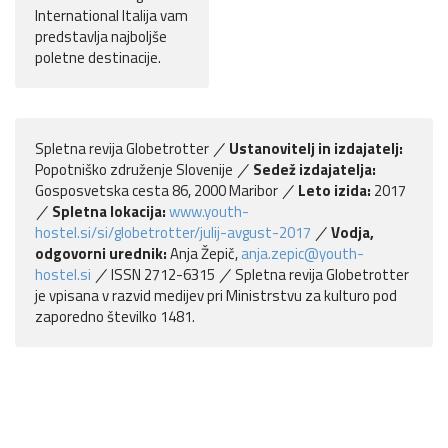
International Italija vam
predstavlja najboljše
poletne destinacije.
Spletna revija Globetrotter
Ustanovitelj in izdajatelj:
Popotniško združenje Slovenije
Sedež izdajatelja:
Gosposvetska cesta 86, 2000 Maribor
Leto izida:
2017
Spletna lokacija:
www.youth-
hostel.si/si/globetrotter/julij-avgust-2017
Vodja,
odgovorni urednik:
Anja Žepič,
anja.zepic@youth-
hostel.si
ISSN 2712-6315
Spletna revija Globetrotter
je vpisana v razvid medijev pri Ministrstvu za kulturo pod
zaporedno številko 1481.