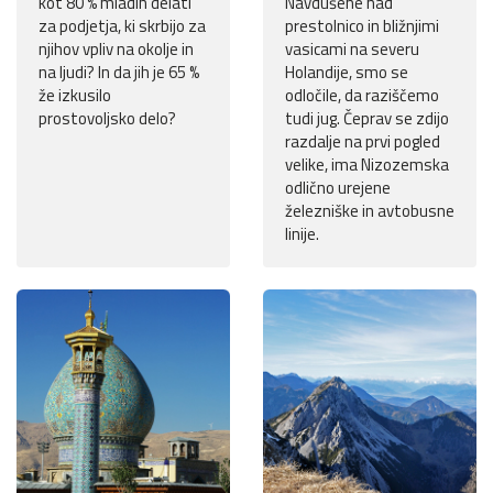
kot 80 % mladih delati
Navdušene nad
za podjetja, ki skrbijo za
prestolnico in bližnjimi
njihov vpliv na okolje in
vasicami na severu
na ljudi? In da jih je 65 %
Holandije, smo se
že izkusilo
odločile, da raziščemo
prostovoljsko delo?
tudi jug. Čeprav se zdijo
razdalje na prvi pogled
velike, ima Nizozemska
odlično urejene
železniške in avtobusne
linije.