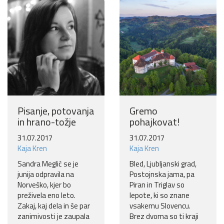
Več
Ne hvala
Pisanje, potovanja
Gremo
in hrano-tožje
pohajkovat!
31.07.2017
31.07.2017
Kaja Kren
Kaja Kren
Sandra Meglić se je
Bled, Ljubljanski grad,
junija odpravila na
Postojnska jama, pa
Norveško, kjer bo
Piran in Triglav so
preživela eno leto.
lepote, ki so znane
Zakaj, kaj dela in še par
vsakemu Slovencu.
zanimivosti je zaupala
Brez dvoma so ti kraji