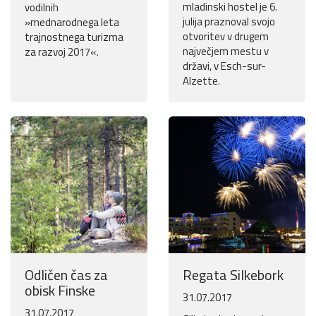
mladinski hostel je 6.
vodilnih
julija praznoval svojo
»mednarodnega leta
otvoritev v drugem
trajnostnega turizma
največjem mestu v
za razvoj 2017«.
državi, v Esch-sur-
Alzette.
Odličen čas za
Regata Silkebork
obisk Finske
31.07.2017
31.07.2017