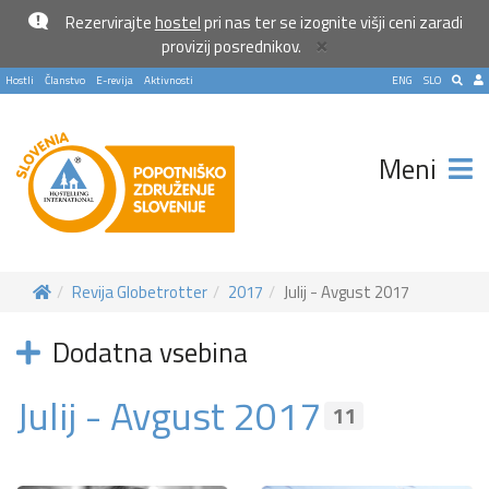
Rezervirajte
hostel
pri nas ter se izognite višji ceni zaradi
×
provizij posrednikov.
Hostli
Članstvo
E-revija
Aktivnosti
ENG
SLO
Meni
Revija Globetrotter
2017
Julij - Avgust 2017
Dodatna vsebina
Julij - Avgust 2017
Pošlji VESELJE5 na 1919 in
11
doniraj 5 €
Pomagaj otrokom z manj priložnostmi do počitnic na morju.