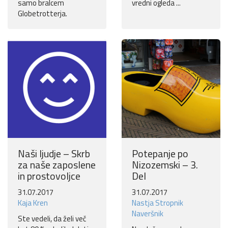
samo bralcem
vredni ogleda ...
Globetrotterja.
Naši ljudje – Skrb
Potepanje po
za naše zaposlene
Nizozemski – 3.
in prostovoljce
Del
31.07.2017
31.07.2017
Kaja Kren
Nastja Stropnik
Naveršnik
Ste vedeli, da želi več