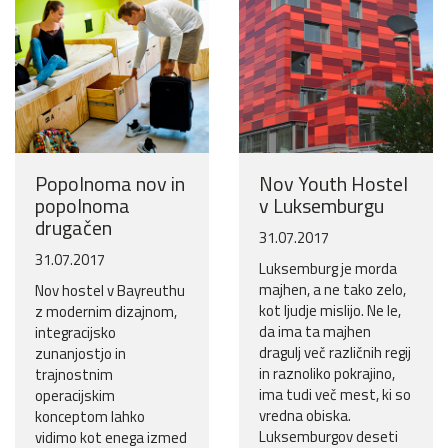
Popolnoma nov in
Nov Youth Hostel
popolnoma
v Luksemburgu
drugačen
31.07.2017
31.07.2017
Luksemburg je morda
majhen, a ne tako zelo,
Nov hostel v Bayreuthu
kot ljudje mislijo. Ne le,
z modernim dizajnom,
da ima ta majhen
integracijsko
dragulj več različnih regij
zunanjostjo in
in raznoliko pokrajino,
trajnostnim
ima tudi več mest, ki so
operacijskim
vredna obiska.
konceptom lahko
Luksemburgov deseti
vidimo kot enega izmed