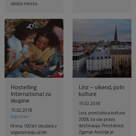
obišče mesto.
Hostelling
Linz – vikend, poln
International za
kulture
skupine
15.02.2018
15.02.2018
Linz, prestolnica kulture
Kaja Kren
2009, za vas prava
destinacija. Prestolnica
HI ima 100 let izkušenj v
Zgornje Avstrije je
organiziranju učnih