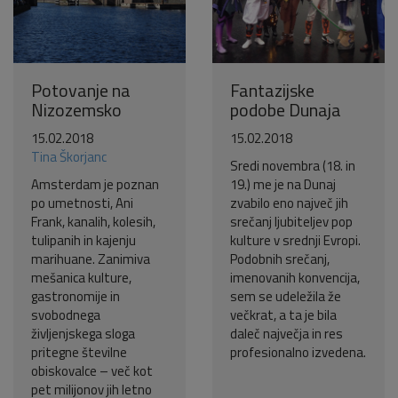
Potovanje na
Fantazijske
Nizozemsko
podobe Dunaja
15.02.2018
15.02.2018
Tina Škorjanc
Sredi novembra (18. in
Amsterdam je poznan
19.) me je na Dunaj
po umetnosti, Ani
zvabilo eno največ jih
Frank, kanalih, kolesih,
srečanj ljubiteljev pop
tulipanih in kajenju
kulture v srednji Evropi.
marihuane. Zanimiva
Podobnih srečanj,
mešanica kulture,
imenovanih konvencija,
gastronomije in
sem se udeležila že
svobodnega
večkrat, a ta je bila
življenjskega sloga
daleč največja in res
pritegne številne
profesionalno izvedena.
obiskovalce – več kot
pet milijonov jih letno