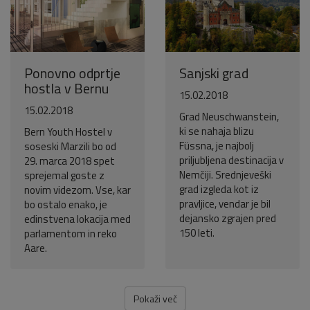
Ponovno odprtje
Sanjski grad
hostla v Bernu
15.02.2018
15.02.2018
Grad Neuschwanstein,
ki se nahaja blizu
Bern Youth Hostel v
Füssna, je najbolj
soseski Marzili bo od
priljubljena destinacija v
29. marca 2018 spet
Nemčiji. Srednjeveški
sprejemal goste z
grad izgleda kot iz
novim videzom. Vse, kar
pravljice, vendar je bil
bo ostalo enako, je
dejansko zgrajen pred
edinstvena lokacija med
150 leti.
parlamentom in reko
Aare.
Pokaži več