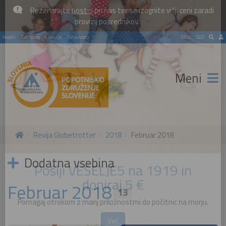
Rezervirajte
hostel
pri nas ter se izognite višji ceni zaradi
×
provizij posrednikov.
Hostli
Članstvo
E-revija
Aktivnosti
ENG
SLO
Meni
Revija Globetrotter
2018
Februar 2018
Dodatna vsebina
Februar 2018
13