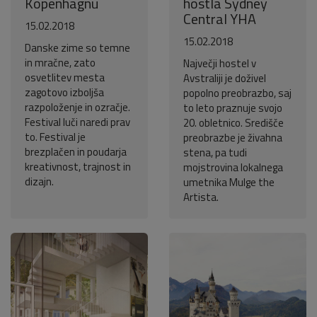
Kopenhagnu
hostla Sydney
Central YHA
15.02.2018
15.02.2018
Danske zime so temne
in mračne, zato
Največji hostel v
osvetlitev mesta
Avstraliji je doživel
zagotovo izboljša
popolno preobrazbo, saj
razpoloženje in ozračje.
to leto praznuje svojo
Festival luči naredi prav
20. obletnico. Središče
to. Festival je
preobrazbe je živahna
brezplačen in poudarja
stena, pa tudi
kreativnost, trajnost in
mojstrovina lokalnega
dizajn.
umetnika Mulge the
Artista.