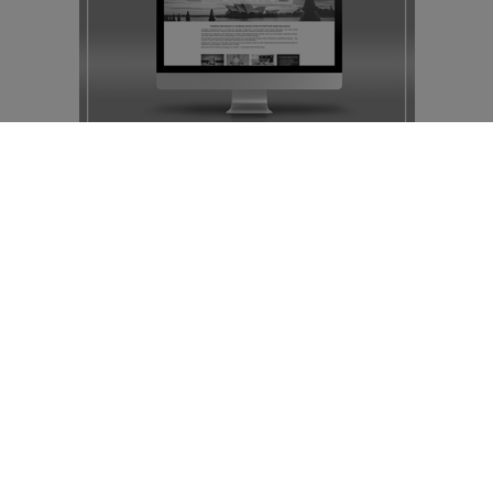
Popotniška oddaja