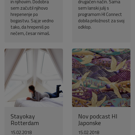
in njihovim. Dodobra
drugačen način. Sama
sem začutil njihovo
sem lanski julij s
hrepenenje po
programom HI Connect
bogastvu. Saj je vedno
dobila priložnost za svoj
tako, da hrepeniš po
odklop.
nečem, česar nimaš.
Stayokay
Nov podcast HI
Rotterdam
Japonske
15.02.2018
15.02.2018