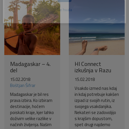
Pošlji VESELJE5 na 1919 in
doniraj 5 €
Pomagaj otrokom z manj priložnostmi do počitnic na morju.
Več
Ne hvala
Madagaskar – 4.
HI Connect
del
izkušnja v Razu
15.02.2018
15.02.2018
Boštjan Šifrar
Vsakdo izmed nas kdaj
Madagaskar je bil res
in kdaj potrebuje kakšen
prava izbira. Ko izbiram
izpad iz svojih rutin, iz
destinacije, hočem
svojega vsakdanjika.
poiskati kraje, kjer lahko
Nekateri se zadovoljijo
doživim velike razlike v
s krajšim dopustom,
načinih življenja. Našim
spet drugi najdemo