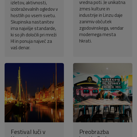
vredna poti. Je unikatna
izletov, aktivnosti,
zmes kulture in
izobraževalnih ogledov v
industrije in Linzu daje
hostlih po vsem svetu.
zanimiv občutek
Skupinska nastanitev
zgodovinskega, vendar
ima najvišje standarde,
modernega mesta
ki so jih določili pri mreži
hkrati.
HI in ponuja največ za
vaš denar.
Festival luči v
Preobrazba