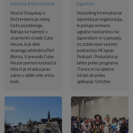
Katarina & Rok Hočevar
Kaja Kren
Hostel Stayokay v
Hostelling International
Rotterdamu je nekaj
Japonska je organizacija,
čisto posebnega.
ki ponuja cenovno
Nahaja se namreč v
ugodno nastanitev na
znameniti stavbi Cube
Japonskem in v januarju
House, ki je delo
so izdali novo sezono
znanega arhitekta Piet
podcastov HI! Japan
Bloma. V prevodu Cube
Podcast. Poslušate jo
House pomeni kockasta
lahko preko programa
hiša in je stavba prav
iTunes in na spletni
zares v obliki cele vrste
strani ali preko
kock.
aplikacije Stitcher.