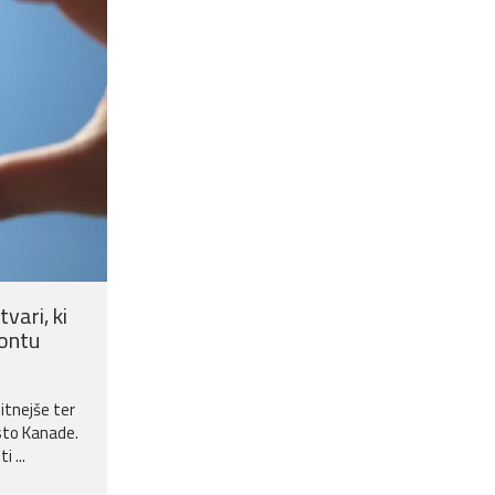
vari, ki
rontu
itnejše ter
sto Kanade.
 ...