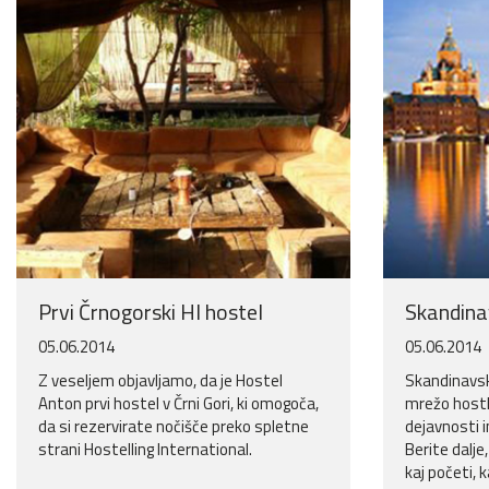
Prvi Črnogorski HI hostel
Skandinav
05.06.2014
05.06.2014
Z veseljem objavljamo, da je Hostel
Skandinavsk
Anton prvi hostel v Črni Gori, ki omogoča,
mrežo hostlo
da si rezervirate nočišče preko spletne
dejavnosti 
strani Hostelling International.
Berite dalje
kaj početi, 