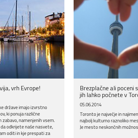
ija, vrh Evrope!
Brezplačne ali poceni st
jih lahko počnete v To
05.06.2014
e države imajo izvrstno
v, ki ponuja različne
Toronto je največje in najimen
in zabavo, namenjenih vsem.
najbolj kulturno raznoliko me
, da odkrijete naše nasvete,
Je mesto neskončnih možnosti
kam oditi in kje prespati za