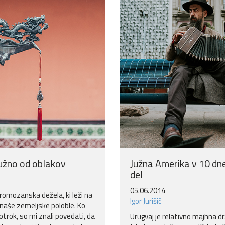
južno od oblakov
Južna Amerika v 10 dne
del
05.06.2014
gromozanska dežela, ki leži na
Igor Jurišič
 naše zemeljske poloble. Ko
otrok, so mi znali povedati, da
Urugvaj je relativno majhna d