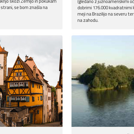
uknjo skozi Zemljo in pokukam
(gledano z južnoameriškimi oč
 strani, se bom znašla na
dobrimi 176.000 kvadratnimi k
meji na Brazilijo na severu te
na zahodu.