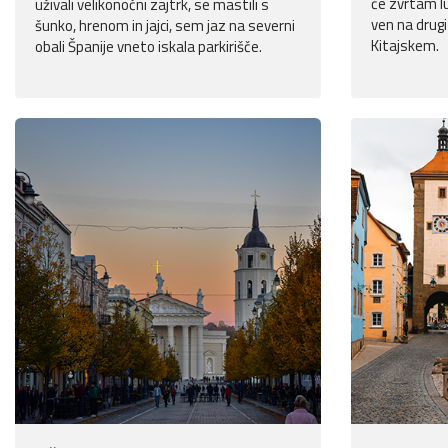
če zvrtam l
uživali velikonočni zajtrk, se mastili s
ven na drugi
šunko, hrenom in jajci, sem jaz na severni
Kitajskem.
obali Španije vneto iskala parkirišče.