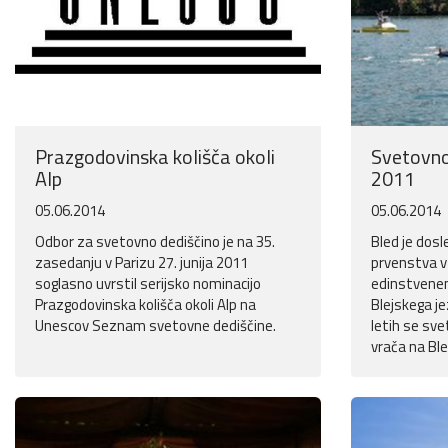
Prazgodovinska kolišča okoli
Svetovno
Alp
2011
05.06.2014
05.06.2014
Odbor za svetovno dediščino je na 35.
Bled je dosl
zasedanju v Parizu 27. junija 2011
prvenstva v
soglasno uvrstil serijsko nominacijo
edinstvene
Prazgodovinska kolišča okoli Alp na
Blejskega je
Unescov Seznam svetovne dediščine.
letih se sv
vrača na Ble