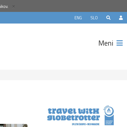
×
nikov.
ELJE5
ENG
SLO
in
 €
Meni
z manj
itnic na