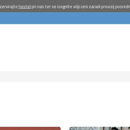
ervirajte
hostel
pri nas ter se izognite višji ceni zaradi provizij posred
Pošlji VES
na 1919 
doniraj 5
Pomagaj otrokom 
priložnostmi do poč
morju.
Več
Ne hvala