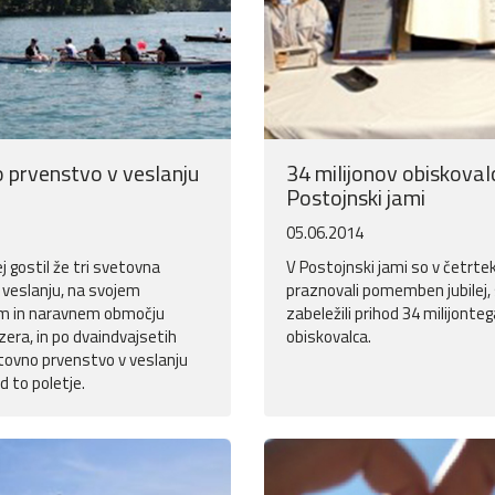
 prvenstvo v veslanju
34 milijonov obiskoval
Postojnski jami
05.06.2014
ej gostil že tri svetovna
V Postojnski jami so v četrtek 
 veslanju, na svojem
praznovali pomemben jubilej, 
m in naravnem območju
zabeležili prihod 34 milijonteg
zera, in po dvaindvajsetih
obiskovalca.
etovno prvenstvo v veslanju
d to poletje.