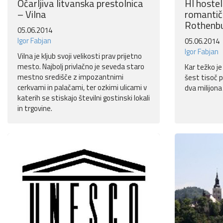
Očarljiva litvanska prestolnica
HI hostel 
– Vilna
romanti
Rothenb
05.06.2014
Igor Fabjan
05.06.2014
Igor Fabjan
Vilna je kljub svoji velikosti prav prijetno
mesto. Najbolj privlačno je seveda staro
Kar težko je
mestno središče z impozantnimi
šest tisoč p
cerkvami in palačami, ter ozkimi ulicami v
dva milijona
katerih se stiskajo številni gostinski lokali
in trgovine.