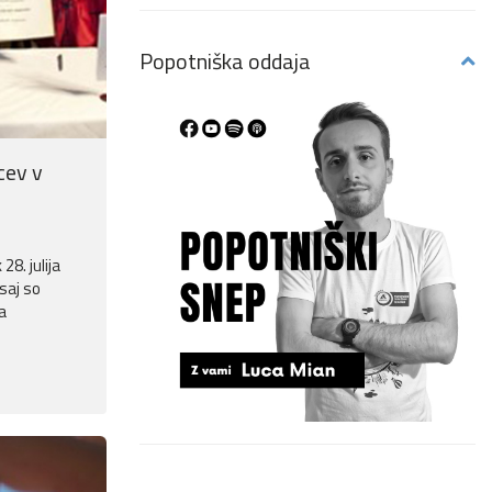
Popotniška oddaja
cev v
28. julija
saj so
a