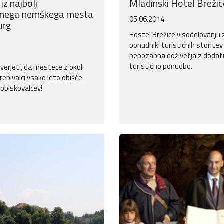
iz najbolj
Mladinski Hotel Brežic
čnega nemškega mesta
05.06.2014
urg
Hostel Brežice v sodelovanju z
ponudniki turističnih storitev
nepozabna doživetja z dodat
turistično ponudbo.
 verjeti, da mestece z okoli
rebivalci vsako leto obišče
 obiskovalcev!