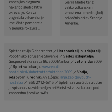
zanesljivo diagnozo
Sierra Madre ter z
nakar bo sledilo hitro
veliko vulkanskimi
okrevanje. Ko sva
vrhovi ena izmed najbolj
zagledala zdravnika je
privlačnih držav Srednje
imel čisto pomodrele
Amerike.
higienske rokavice ...
Spletna revija Globetrotter
Ustanovitelj in izdajatelj:
Popotniško združenje Slovenije
Sedež izdajatelja:
Gosposvetska cesta 86, 2000 Maribor
Leto izida:
2009
Spletna lokacija:
www.youth-
hostel.si/si/globetrotter/oktober-2009
Vodja,
odgovorni urednik:
Anja Žepič,
anja.zepic@youth-
hostel.si
ISSN 2712-6315
Spletna revija Globetrotter
je vpisana v razvid medijev pri Ministrstvu za kulturo pod
zaporedno številko 1481.