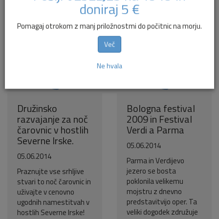
Pošlji VESELJE5 na 1919 in
doniraj 5 €
Pomagaj otrokom z manj priložnostmi do počitnic na morju.
Več
Ne hvala
Družinsko
Bologna festival
razvajanje za noč
2009 in Festival
čarovnic v hostlih
Verdi a Parma
Severne Irske.
05.06.2014
05.06.2014
Parma in Verdijevo
jezero se bosta
Praznujte vse srhljive
poklonila velikemu
stvari to noč čarovnic in
mojstru z dnevno
uživajte v cenovno
predstavitvijo oper. Ta
ugodnih namestitvah v
veliki dogodek združuje
hostlih Severne Irske!