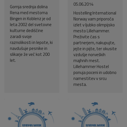
05.06.2014
Gornja srednja dolina
Rena med mestoma
Hostelling International
Bingen in Koblenz je od
Norway vam priporoča
leta 2002 del svetovne
izlet v ljubko olimpijsko
kulturne dediščine
mesto Lillehammer.
zaradi svoje
Preživite čas s
raznolikosti in lepote, ki
partnerjem, nakupujte,
navdušuje pesnike in
jejte in pijte, ter okusite
slikarje že več kot 200
vzdušje norveških
let.
majhnih mest.
Lillehammer Hostel
ponuja poceni in udobno
namestitev v srcu
mesta.