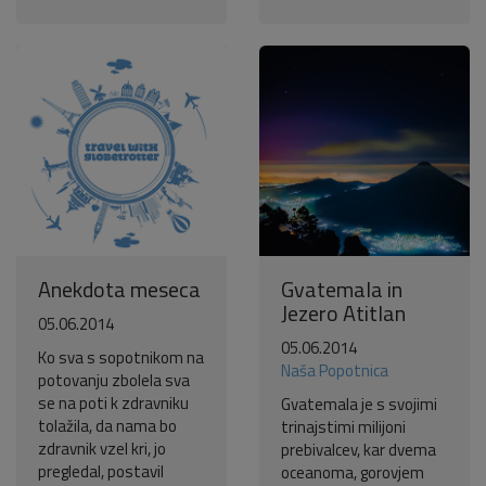
Anekdota meseca
Gvatemala in
Jezero Atitlan
05.06.2014
05.06.2014
Ko sva s sopotnikom na
Naša Popotnica
potovanju zbolela sva
se na poti k zdravniku
Gvatemala je s svojimi
tolažila, da nama bo
trinajstimi milijoni
zdravnik vzel kri, jo
prebivalcev, kar dvema
pregledal, postavil
oceanoma, gorovjem