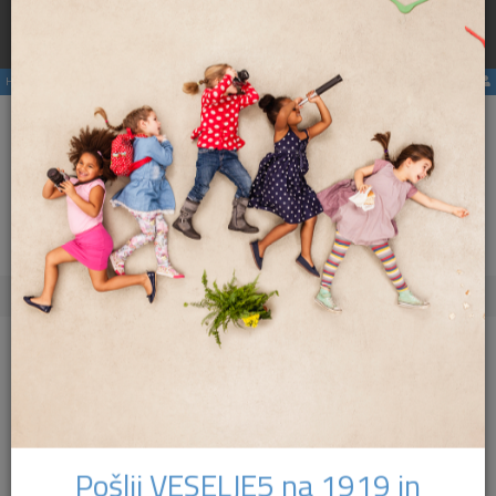
Rezervirajte
hostel
pri nas ter se izognite višji ceni zaradi
×
provizij posrednikov.
Hostli
Članstvo
E-revija
Aktivnosti
ENG
SLO
Meni
Revija Globetrotter
2009
Oktober 2009
Dodatna vsebina
Oktober 2009
10