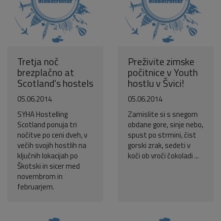
Tretja noč
Preživite zimske
brezplačno at
počitnice v Youth
Scotland's hostels
hostlu v Švici!
05.06.2014
05.06.2014
SYHA Hostelling
Zamislite si s snegom
Scotland ponuja tri
obdane gore, sinje nebo,
nočitve po ceni dveh, v
spust po strmini, čist
večih svojih hostlih na
gorski zrak, sedeti v
ključnih lokacijah po
koči ob vroči čokoladi ...
Škotski in sicer med
novembrom in
februarjem.