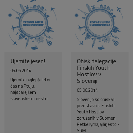
Ujemite jesen!
Obisk delegacije
Finskih Youth
05.06.2014
Hostlov v
Sloveniji
Ujemite najlepši letni
čas na Ptuju,
05.06.2014
najstarejšem
slovenskem mestu.
Slovenijo so obiskali
predstavniki Finskih
Youth Hostlov,
združenih v Suomen
Retkeilymajajärjestö -
SRM.