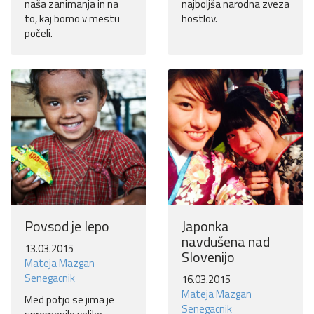
naša zanimanja in na
najboljša narodna zveza
to, kaj bomo v mestu
hostlov.
počeli.
Povsod je lepo
Japonka
navdušena nad
13.03.2015
Slovenijo
Mateja Mazgan
Senegacnik
16.03.2015
Mateja Mazgan
Med potjo se jima je
Senegacnik