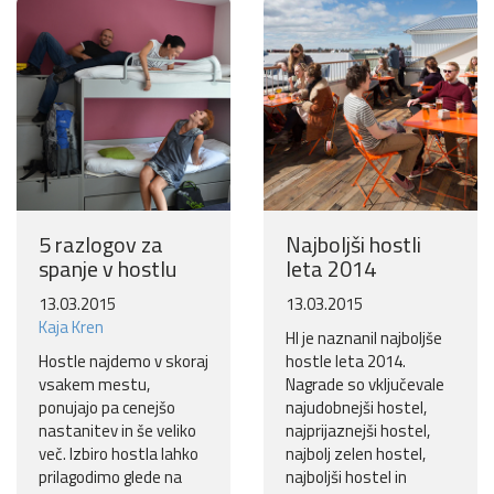
Ne hvala
5 razlogov za
Najboljši hostli
spanje v hostlu
leta 2014
13.03.2015
13.03.2015
Kaja Kren
HI je naznanil najboljše
Hostle najdemo v skoraj
hostle leta 2014.
vsakem mestu,
Nagrade so vključevale
ponujajo pa cenejšo
najudobnejši hostel,
nastanitev in še veliko
najprijaznejši hostel,
več. Izbiro hostla lahko
najbolj zelen hostel,
prilagodimo glede na
najboljši hostel in