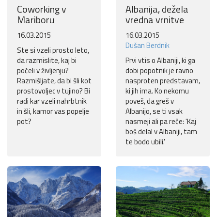
Coworking v
Albanija, dežela
Mariboru
vredna vrnitve
16.03.2015
16.03.2015
Dušan Berdnik
Ste si vzeli prosto leto,
da razmislite, kaj bi
Prvi vtis o Albaniji, ki ga
počeli v življenju?
dobi popotnik je ravno
Razmišljate, da bi šli kot
nasproten predstavam,
prostovoljec v tujino? Bi
ki jih ima. Ko nekomu
radi kar vzeli nahrbtnik
poveš, da greš v
in šli, kamor vas popelje
Albanijo, se ti vsak
pot?
nasmeji ali pa reče: 'Kaj
boš delal v Albaniji, tam
te bodo ubili.'