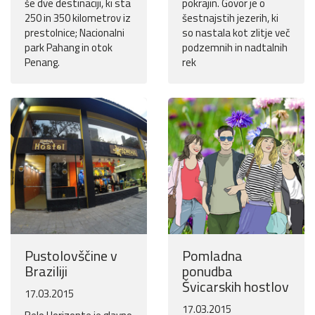
še dve destinaciji, ki sta
pokrajin. Govor je o
250 in 350 kilometrov iz
šestnajstih jezerih, ki
prestolnice; Nacionalni
so nastala kot zlitje več
park Pahang in otok
podzemnih in nadtalnih
Penang.
rek
Pustolovščine v
Pomladna
Braziliji
ponudba
Švicarskih hostlov
17.03.2015
17.03.2015