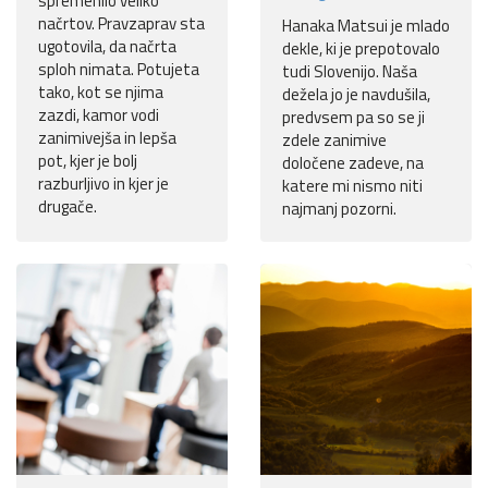
spremenilo veliko
načrtov. Pravzaprav sta
Hanaka Matsui je mlado
ugotovila, da načrta
dekle, ki je prepotovalo
sploh nimata. Potujeta
tudi Slovenijo. Naša
tako, kot se njima
dežela jo je navdušila,
zazdi, kamor vodi
predvsem pa so se ji
zanimivejša in lepša
zdele zanimive
pot, kjer je bolj
določene zadeve, na
razburljivo in kjer je
katere mi nismo niti
drugače.
najmanj pozorni.