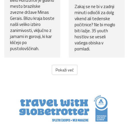
Belo Horizonte je glavno
mesto brazilske
Zakaj se ne bi v zadnji
zvezne države Minas
minuti odločili za dolg
Gerais. Blizu kraja boste
vikend ali tedenske
našli veliko izbiro
počitnice? Ne bi moglo
zanimivosti, vključno z
biti lažje. 35 youth
jamami in gorovji, ki kar
hostlov se veseli
kličejo po
vašega obiska v
pustolovščinah.
pomladi.
Pokaži več