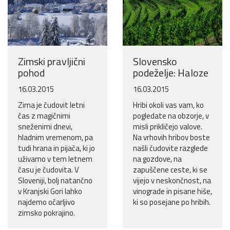
Zimski pravljični
Slovensko
pohod
podeželje: Haloze
16.03.2015
16.03.2015
Zima je čudovit letni
Hribi okoli vas vam, ko
čas z magičnimi
pogledate na obzorje, v
sneženimi dnevi,
misli prikličejo valove.
hladnim vremenom, pa
Na vrhovih hribov boste
tudi hrana in pijača, ki jo
našli čudovite razglede
uživamo v tem letnem
na gozdove, na
času je čudovita. V
zapuščene ceste, ki se
Sloveniji, bolj natančno
vijejo v neskončnost, na
v Kranjski Gori lahko
vinograde in pisane hiše,
najdemo očarljivo
ki so posejane po hribih.
zimsko pokrajino.