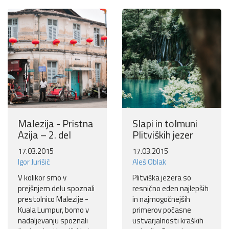
Malezija - Pristna
Slapi in tolmuni
Azija – 2. del
Plitviških jezer
17.03.2015
17.03.2015
Igor Jurišič
Aleš Oblak
V kolikor smo v
Plitviška jezera so
prejšnjem delu spoznali
resnično eden najlepših
prestolnico Malezije -
in najmogočnejših
Kuala Lumpur, bomo v
primerov počasne
nadaljevanju spoznali
ustvarjalnosti kraških