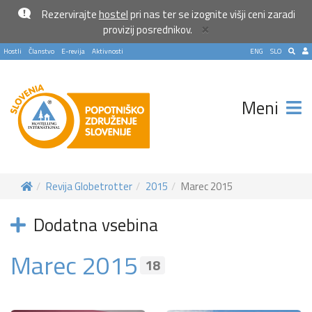
Rezervirajte
hostel
pri nas ter se izognite višji ceni zaradi
×
provizij posrednikov.
Hostli
Članstvo
E-revija
Aktivnosti
ENG
SLO
Meni
Revija Globetrotter
2015
Marec 2015
Dodatna vsebina
Pošlji VESELJE5 na 1919 in
doniraj 5 €
Marec 2015
18
Pomagaj otrokom z manj priložnostmi do počitnic na morju.
Več