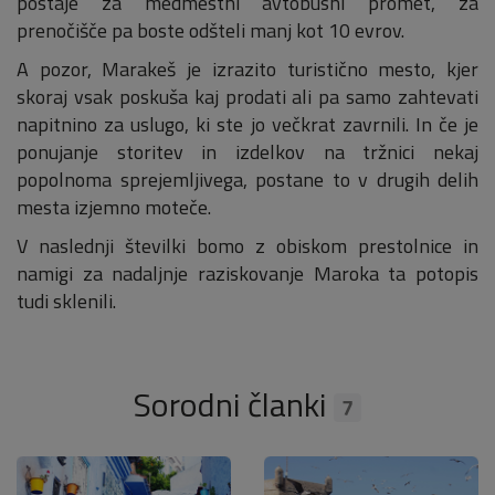
postaje za medmestni avtobusni promet, za
prenočišče pa boste odšteli manj kot 10 evrov.
A pozor, Marakeš je izrazito turistično mesto, kjer
skoraj vsak poskuša kaj prodati ali pa samo zahtevati
napitnino za uslugo, ki ste jo večkrat zavrnili. In če je
ponujanje storitev in izdelkov na tržnici nekaj
popolnoma sprejemljivega, postane to v drugih delih
mesta izjemno moteče.
V naslednji številki bomo z obiskom prestolnice in
namigi za nadaljnje raziskovanje Maroka ta potopis
tudi sklenili.
Sorodni članki
7