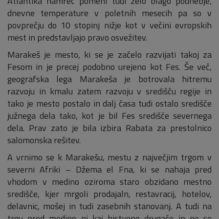
Atlantika namreč pomeni tudi zelo blago podnebje,
dnevne temperature v poletnih mesecih pa so v
povprečju do 10 stopinj nižje kot v večini evropskih
mest in predstavljajo pravo osvežitev.
Marakeš je mesto, ki se je začelo razvijati takoj za
Fesom in je precej podobno urejeno kot Fes. Še več,
geografska lega Marakeša je botrovala hitremu
razvoju in kmalu zatem razvoju v središču regije in
tako je mesto postalo in dalj časa tudi ostalo središče
južnega dela tako, kot je bil Fes središče severnega
dela. Prav zato je bila izbira Rabata za prestolnico
salomonska rešitev.
A vrnimo se k Marakešu, mestu z največjim trgom v
severni Afriki – Džema el Fna, ki se nahaja pred
vhodom v medino oziroma staro obzidano mestno
središče, kjer mrgoli prodajaln, restavracij, hotelov,
delavnic, mošej in tudi zasebnih stanovanj. A tudi na
trgu pred medino ni kaj bistveno drugače in ne se