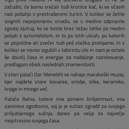
začuditi, če bomo srečali tudi krotilce kač, ki se včasih
radi pošalijo s prestrašenimi turisti. V kolikor se želite
izogniti nepopisnemu vrvežu, se v medino odpravite
zgodaj zjutraj, ko se boste brez težav lahko po medini
peljali z avtomobilom, in to po istih ulicah, po katerih
se popoldne ali zvečer tudi peš stežka prebijamo. In v
kolikor se nismo izgubili v labirintu ulic in nam je ostalo
še dovolj časa in energije za nadaljnje raziskovanje,
predlagam obisk naslednjih znamenitosti.
V stari palači Dar Menebhi se nahaja marakeški muzej,
kjer najdete stare kovance, orodje, slike, keramiko,
knjige in mnogo več.
Palača Bahia, katere ime pomeni briljantnost, ima
zanimivo zgodovino, saj jo je sultan zgradil za svojega
priljubljenega sužnja, danes pa velja za največjo
mojstrovino svojega časa.