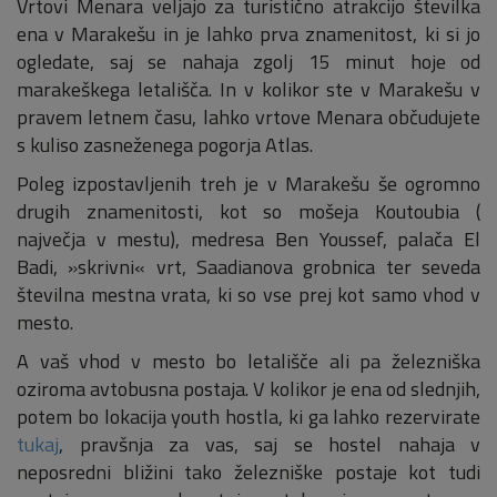
Vrtovi Menara veljajo za turistično atrakcijo številka
ena v Marakešu in je lahko prva znamenitost, ki si jo
ogledate, saj se nahaja zgolj 15 minut hoje od
marakeškega letališča. In v kolikor ste v Marakešu v
pravem letnem času, lahko vrtove Menara občudujete
s kuliso zasneženega pogorja Atlas.
Poleg izpostavljenih treh je v Marakešu še ogromno
drugih znamenitosti, kot so mošeja Koutoubia (
največja v mestu), medresa Ben Youssef, palača El
Badi, »skrivni« vrt, Saadianova grobnica ter seveda
številna mestna vrata, ki so vse prej kot samo vhod v
mesto.
A vaš vhod v mesto bo letališče ali pa železniška
oziroma avtobusna postaja. V kolikor je ena od slednjih,
potem bo lokacija youth hostla, ki ga lahko rezervirate
tukaj
, pravšnja za vas, saj se hostel nahaja v
neposredni bližini tako železniške postaje kot tudi