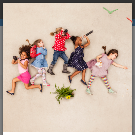
Rezervirajte
hostel
pri nas ter se izognite višji ceni zaradi
×
provizij posrednikov.
Hostli
Članstvo
E-revija
Aktivnosti
ENG
SLO
Meni
Revija Globetrotter
2020
Maj 2020
Spoznaj Maroko s pomočjo Hostelling International – 3.
del
Spoznaj Maroko s pomočjo
Hostelling International –