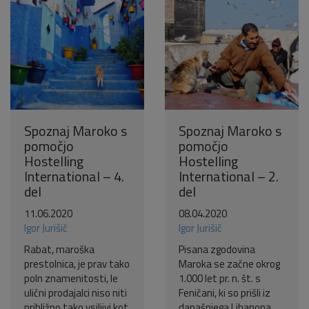
Spoznaj Maroko s
Spoznaj Maroko s
pomočjo
pomočjo
Hostelling
Hostelling
International – 4.
International – 2.
del
del
11.06.2020
08.04.2020
Igor Jurišič
Igor Jurišič
Rabat, maroška
Pisana zgodovina
prestolnica, je prav tako
Maroka se začne okrog
poln znamenitosti, le
1.000 let pr. n. št. s
ulični prodajalci niso niti
Feničani, ki so prišli iz
približno tako vsiljivi kot
današnjega Libanona.