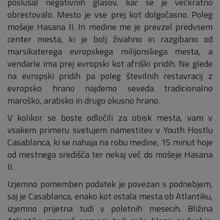
poslušal negativnih glasov, kar se je večkratno
obrestovalo. Mesto je vse prej kot dolgočasno. Poleg
mošeje Hasana II. In medine me je prevzel predvsem
center mesta, ki je bolj živahno in razgibano od
marsikaterega evropskega milijonskega mesta, a
vendarle ima prej evropski kot afriški pridih. Ne glede
na evropski pridih pa poleg številnih restavracij z
evropsko hrano najdemo seveda tradicionalno
maroško, arabsko in drugo okusno hrano.
V kolikor se boste odločili za obisk mesta, vam v
vsakem primeru svetujem namestitev v Youth Hostlu
Casablanca, ki se nahaja na robu medine, 15 minut hoje
od mestnega središča ter nekaj več do mošeje Hasana
II.
Izjemno pomemben podatek je povezan s podnebjem,
saj je Casablanca, enako kot ostala mesta ob Atlantiku,
izjemno prijetna tudi v poletnih mesecih. Bližina