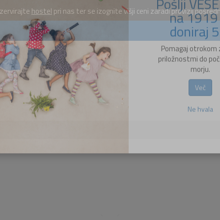
ervirajte
hostel
pri nas ter se izognite višji ceni zaradi provizij posred
Pošlji VES
na 1919 
doniraj 5
Pomagaj otrokom 
priložnostmi do poč
morju.
Več
Ne hvala