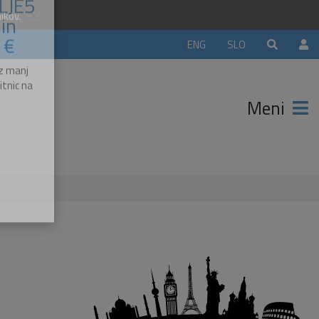
×
nikov.
ELJE5
ENG
SLO
in
 €
Meni
z manj
itnic na