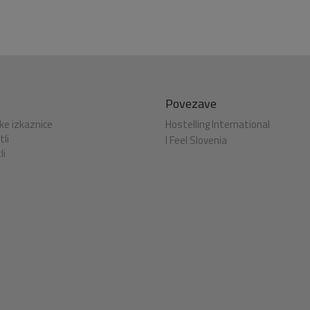
Povezave
ke izkaznice
Hostelling International
li
I Feel Slovenia
li