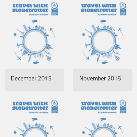
Pošlji VESELJE5 na 1919 in
doniraj 5 €
Pomagaj otrokom z manj priložnostmi do počitnic na morju.
Več
Ne hvala
December 2015
November 2015