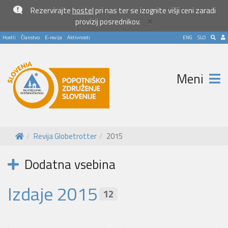
Rezervirajte
hostel
pri nas ter se izognite višji ceni zaradi
×
provizij posrednikov.
Hostli
Članstvo
E-revija
Aktivnosti
ENG
SLO
Meni
Revija Globetrotter
2015
Dodatna vsebina
Izdaje 2015
12