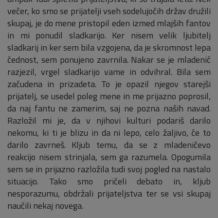
večer, ko smo se prijatelji vseh sodelujočih držav družili
skupaj, je do mene pristopil eden izmed mlajših fantov
in mi ponudil sladkarijo. Ker nisem velik ljubitelj
sladkarij in ker sem bila vzgojena, da je skromnost lepa
čednost, sem ponujeno zavrnila. Nakar se je mladenič
razjezil, vrgel sladkarijo vame in odvihral. Bila sem
začudena in prizadeta. To je opazil njegov starejši
prijatelj, se usedel poleg mene in me prijazno poprosil,
da naj fantu ne zamerim, saj ne pozna naših navad.
Razložil mi je, da v njihovi kulturi podariš darilo
nekomu, ki ti je blizu in da ni lepo, celo žaljivo, če to
darilo zavrneš. Kljub temu, da se z mladeničevo
reakcijo nisem strinjala, sem ga razumela. Opogumila
sem se in prijazno razložila tudi svoj pogled na nastalo
situacijo. Tako smo pričeli debato in, kljub
nesporazumu, obdržali prijateljstva ter se vsi skupaj
naučili nekaj novega.