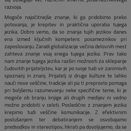
razvoja.
Mogoče najočitnejše znanje, ki ga pridobimo preko
potovanja, je krepitev in praktična uporaba tujega
jezika. Dobro vemo, da so znanja tujih jezikov danes
ena izmed ključnih kompetenc posameznikov pri
zaposlovanju. Zaradi globalizacije večina delovnih mest
zahteva znanje vsaj enega tujega jezika. Prav tako
nam znanje tujega jezika razširi možnosti za sklepanje
čudovitih prijateljstev, kar je po svoje tudi vir zanimivih
spoznanj in znanj. Prijatelj iz druge kulture te lahko
nauči nove veščine, tradicije ali pa ti preprosto pomaga
pri boljšemu razumevanju neke specifične teme, ki je
mogoče ob branju knjige ali drugih medijev ni vedno
možno pridobiti v celoti. Posledično z znanjem jezika
krepimo tudi veščine komunikacije. Z efektivnim
poslušanjem ter debatiranjem se osvobajamo
predsodkov in stereotipov, hkrati pa dovoljujemo, da se