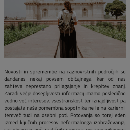
Novosti in spremembe na raznovrstnih področjih so
dandanes nekaj povsem običajnega, kar od nas
zahteva neprestano prilagajanje in krepitev znanj.
Zaradi večje dosegljivosti informacij imamo posledično
vedno več interesov, vsestranskost ter iznajdljivost pa
postajata naša pomembna sopotnika ne le na karierni,
temveč tudi na osebni poti. Potovanja so torej eden
izmed ključnih procesov neformalnega izobraževanja,
saj obsegajo več različnih smernic posameznikovega