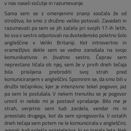
v nas naseli sočutje in razumevanje.
Sama sem se z omenjenimi znanji soočala že od
otroštva, ko smo z družino veliko potovali. Zavedati in
razumevati pa sem se jih začela pri svojih 17-ih letih,
ko sva s sestro odpotovali na dvotedensko poletno šolo
angleščine v Veliki Britaniji. Kot introvertno in
sramežljivo dekle sem se vedno zanašala na svojo
komunikativno in živahno sestro. Čeprav sem
neprestano tičala ob njej, sem že v prvih dneh tečaja
bila prisiljena prebroditi svoj strah pred
komuniciranjem v angleščini. Spomnim se, da smo bili v
družbi tečajnikov, kjer je intenzivno tekel pogovor, jaz
pa sem le poslušala. V nekem trenutku se je pogovor
umiril in nekdo mi je postavil vprašanje. Bilo me je
strah, verjetno sem tudi zardela, vendar mi ni
preostalo drugega, kot da sem spregovorila. V ostalih
dneh tečaja sem potem ne le komunicirala v angleščini,
ampak tudi spletla prijateljstva, ki so trajala leta. Nek