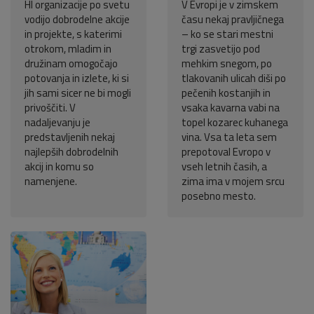
HI organizacije po svetu
V Evropi je v zimskem
vodijo dobrodelne akcije
času nekaj pravljičnega
in projekte, s katerimi
– ko se stari mestni
otrokom, mladim in
trgi zasvetijo pod
družinam omogočajo
mehkim snegom, po
potovanja in izlete, ki si
tlakovanih ulicah diši po
jih sami sicer ne bi mogli
pečenih kostanjih in
privoščiti. V
vsaka kavarna vabi na
nadaljevanju je
topel kozarec kuhanega
predstavljenih nekaj
vina. Vsa ta leta sem
najlepših dobrodelnih
prepotoval Evropo v
akcij in komu so
vseh letnih časih, a
namenjene.
zima ima v mojem srcu
posebno mesto.