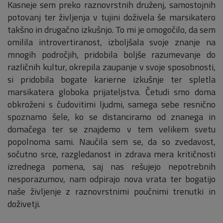
Kasneje sem preko raznovrstnih druženj, samostojnih
potovanj ter življenja v tujini doživela še marsikatero
takšno in drugačno izkušnjo. To mi je omogočilo, da sem
omilila introvertiranost, izboljšala svoje znanje na
mnogih področjih, pridobila boljše razumevanje do
različnih kultur, okrepila zaupanje v svoje sposobnosti,
si pridobila bogate karierne izkušnje ter spletla
marsikatera globoka prijateljstva. Četudi smo doma
obkroženi s čudovitimi ljudmi, samega sebe resnično
spoznamo šele, ko se distanciramo od znanega in
domačega ter se znajdemo v tem velikem svetu
popolnoma sami. Naučila sem se, da so zvedavost,
sočutno srce, razgledanost in zdrava mera kritičnosti
izrednega pomena, saj nas rešujejo nepotrebnih
nesporazumov, nam odpirajo nova vrata ter bogatijo
naše življenje z raznovrstnimi poučnimi trenutki in
doživetji.