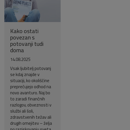
Kako ostati
povezan s
potovanji tudi
doma
14.08.2025
Vsak ljubitelj potovanj
se kdaj znajde v
situaciji, ko okoliščine
preprečujejo odhod na
novo avanturo. Naj bo
to zaradi finančnih
razlogov, obveznosti v
službi ali šoli,
zdravstvenih težav ali
drugih omejitev – želja
po raziskovanju sveta