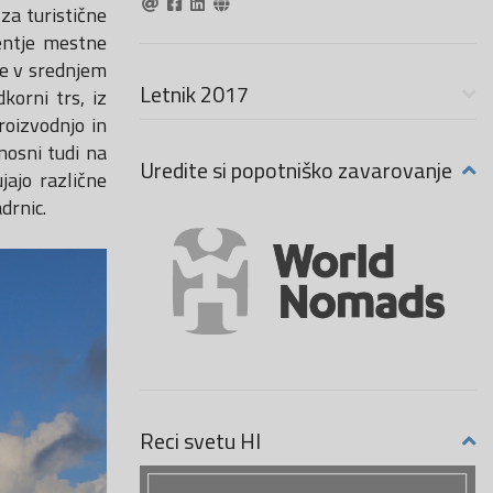
za turistične
dentje mestne
Že v srednjem
Letnik 2017
korni trs, iz
roizvodnjo in
nosni tudi na
Uredite si popotniško zavarovanje
jajo različne
drnic.
Reci svetu HI