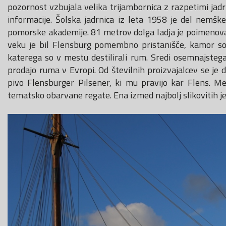
pozornost vzbujala velika trijambornica z razpetimi jadr
informacije. Šolska jadrnica iz leta 1958 je del nemšk
pomorske akademije. 81 metrov dolga ladja je poimenova
veku je bil Flensburg pomembno pristanišče, kamor so p
katerega so v mestu destilirali rum. Sredi osemnajsteg
prodajo ruma v Evropi. Od številnih proizvajalcev se je 
pivo Flensburger Pilsener, ki mu pravijo kar Flens. Mes
tematsko obarvane regate. Ena izmed najbolj slikovitih je