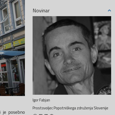
Novinar
Igor Fabjan
Prostovoljec Popotniškega združenja Slovenije
mi je posebno