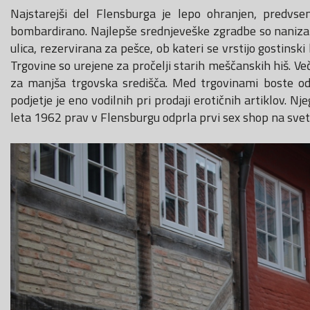
Najstarejši del Flensburga je lepo ohranjen, predvs
bombardirano. Najlepše srednjeveške zgradbe so nanizan
ulica, rezervirana za pešce, ob kateri se vrstijo gostinsk
Trgovine so urejene za pročelji starih meščanskih hiš. Več
za manjša trgovska središča. Med trgovinami boste od
podjetje je eno vodilnih pri prodaji erotičnih artiklov. N
leta 1962 prav v Flensburgu odprla prvi sex shop na svet