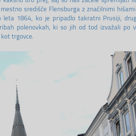
 mestno središče Flensburga z značilnimi hišami
leta 1864, ko je pripadlo takratni Prusiji, dru
ibah polenovkah, ki so jih od tod izvažali po v
 kot trgovce.