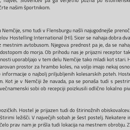
om, največ Slovencev pa ga verjetno pozna po istoimens
črte našim športnikom.
emčije, smo tudi v Flensburgu našli najugodnejše prenoč
ov Hostelling International (HI). Sicer se nahaja dobra dva
i z mestnim avtobusom. Njegova prednost pa je, da se nah
dostopom do morja. Ob prihodu nas je prijazni receptor tak
nosti uporabljajo v tem delu Nemčije tako mladi kot stari. 
 varovan prostor za hrambo koles, na voljo imajo nekaj osn
informacije o najbolj priljubljenih kolesarskih poteh. Hoste
. Kot je v Nemčiji že navada, pa se ponaša tudi s pestr
ečnamenski sobi ob recepciji poizkusili odlično lokalno pivo
ozičkih. Hostel je prijazen tudi do štirinožnih obiskovalcev
tirimi ležišči. V največjih sobah je šest postelj. Nekatere 
 Zelo prav nam je prišla tudi lokacija na mestnem obrobju. 