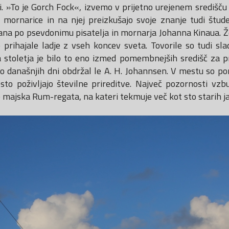
i. »To je Gorch Fock«, izvemo v prijetno urejenem središču 
e mornarice in na njej preizkušajo svoje znanje tudi štu
na po psevdonimu pisatelja in mornarja Johanna Kinaua. 
rihajale ladje z vseh koncev sveta. Tovorile so tudi slad
a stoletja je bilo to eno izmed pomembnejših središč za p
do današnjih dni obdržal le A. H. Johannsen. V mestu so po
to poživljajo številne prireditve. Največ pozornosti vzbu
 majska Rum-regata, na kateri tekmuje več kot sto starih ja