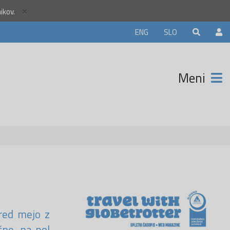
×
nikov.
ELJE5
ENG
SLO
in
 €
Meni
z manj
itnic na
pred mejo z
čne, na pol