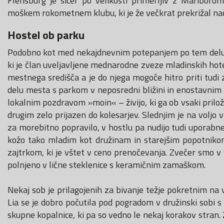
Flensburg je sicer po velikosti primerljiv z Maribor
moškem rokometnem klubu, ki je že večkrat prekrižal na
Hostel ob parku
Podobno kot med nekajdnevnim potepanjem po tem delu N
ki je član uveljavljene mednarodne zveze mladinskih hotel
mestnega središča a je do njega mogoče hitro priti tud
delu mesta s parkom v neposredni bližini in enostavnim 
lokalnim pozdravom »moin« – živijo, ki ga ob vsaki prilož
drugim zelo prijazen do kolesarjev. Slednjim je na voljo
za morebitno popravilo, v hostlu pa nudijo tudi uporabne 
kožo tako mladim kot družinam in starejšim popotnikom
zajtrkom, ki je vštet v ceno prenočevanja. Zvečer smo v v
polnjeno v lične steklenice s keramičnim zamaškom.
Nekaj sob je prilagojenih za bivanje težje pokretnim na v
Lia se je dobro počutila pod pogradom v družinski sobi s š
skupne kopalnice, ki pa so vedno le nekaj korakov stran.