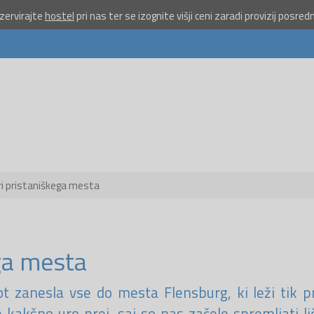
ervirajte
hostel
pri nas ter se izognite višji ceni zaradi provizij posred
Pošlji VES
na 1919 
doniraj 5
Pomagaj otrokom 
priložnostmi do poč
morju.
Več
ri pristaniškega mesta
Ne hvala
ega mesta
t zanesla vse do mesta Flensburg, ki leži tik 
kakšno uro prej, saj so nas začele spremljati li