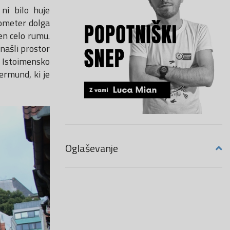
ni bilo huje
lometer dolga
čen celo rumu.
 našli prostor
 Istoimensko
termund, ki je
Oglaševanje