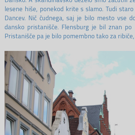
lesene hiše, ponekod krite s slamo. Tudi staro
Dancev. Nič čudnega, saj je bilo mesto vse do 
dansko pristanišče. Flensburg je bil znan po r
Pristanišče pa je bilo pomembno tako za ribiče,