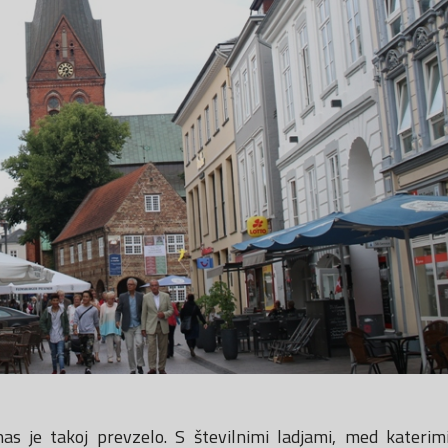
nas je takoj prevzelo. S številnimi ladjami, med kateri