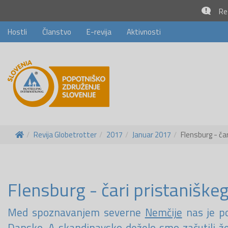
Rez
Hostli
Članstvo
E-revija
Aktivnosti
Revija Globetrotter
2017
Januar 2017
Flensburg - ča
Flensburg - čari pristanišk
Med spoznavanjem severne
Nemčije
nas je po
Dansko. A skandinavsko deželo smo začutili že 