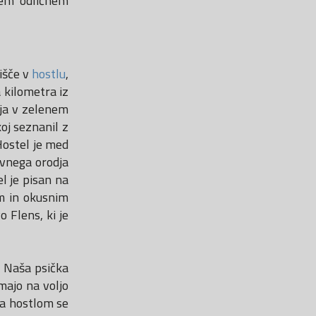
kem odličnem
išče v
hostlu
,
 kilometra iz
aja v zelenem
oj seznanil z
Hostel je med
ovnega orodja
l je pisan na
im in okusnim
 Flens, ki je
. Naša psička
imajo na voljo
Za hostlom se