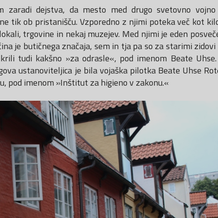
em zaradi dejstva, da mesto med drugo svetovno vojno 
e tik ob pristanišču. Vzporedno z njimi poteka več kot ki
i lokali, trgovine in nekaj muzejev. Med njimi je eden posve
ina je butičnega značaja, sem in tja pa so za starimi zidovi
krili tudi kakšno »za odrasle«, pod imenom Beate Uhse.
jegova ustanoviteljica je bila vojaška pilotka Beate Uhse Ro
u, pod imenom »Inštitut za higieno v zakonu.«