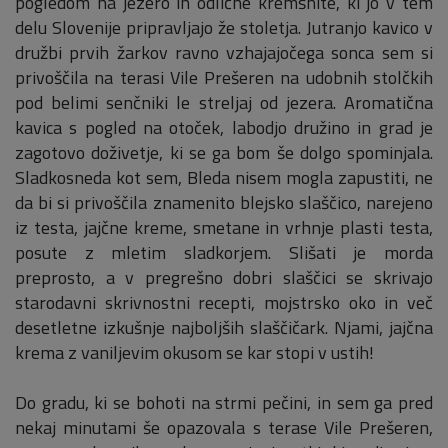
pogledom na jezero in odlične kremšnite, ki jo v tem
delu Slovenije pripravljajo že stoletja. Jutranjo kavico v
družbi prvih žarkov ravno vzhajajočega sonca sem si
privoščila na terasi Vile Prešeren na udobnih stolčkih
pod belimi senčniki le streljaj od jezera. Aromatična
kavica s pogled na otoček, labodjo družino in grad je
zagotovo doživetje, ki se ga bom še dolgo spominjala.
Sladkosneda kot sem, Bleda nisem mogla zapustiti, ne
da bi si privoščila znamenito blejsko slaščico, narejeno
iz testa, jajčne kreme, smetane in vrhnje plasti testa,
posute z mletim sladkorjem. Slišati je morda
preprosto, a v pregrešno dobri slaščici se skrivajo
starodavni skrivnostni recepti, mojstrsko oko in več
desetletne izkušnje najboljših slaščičark. Njami, jajčna
krema z vaniljevim okusom se kar stopi v ustih!
Do gradu, ki se bohoti na strmi pečini, in sem ga pred
nekaj minutami še opazovala s terase Vile Prešeren,