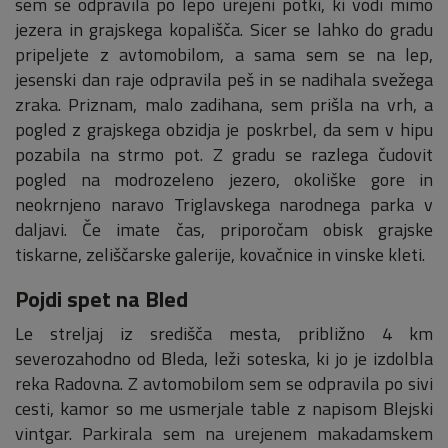
sem se odpravila po lepo urejeni potki, ki vodi mimo
jezera in grajskega kopališča. Sicer se lahko do gradu
pripeljete z avtomobilom, a sama sem se na lep,
jesenski dan raje odpravila peš in se nadihala svežega
zraka. Priznam, malo zadihana, sem prišla na vrh, a
pogled z grajskega obzidja je poskrbel, da sem v hipu
pozabila na strmo pot. Z gradu se razlega čudovit
pogled na modrozeleno jezero, okoliške gore in
neokrnjeno naravo Triglavskega narodnega parka v
daljavi. Če imate čas, priporočam obisk grajske
tiskarne, zeliščarske galerije, kovačnice in vinske kleti.
Pojdi spet na Bled
Le streljaj iz središča mesta, približno 4 km
severozahodno od Bleda, leži soteska, ki jo je izdolbla
reka Radovna. Z avtomobilom sem se odpravila po sivi
cesti, kamor so me usmerjale table z napisom Blejski
vintgar. Parkirala sem na urejenem makadamskem