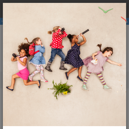
Rezervirajte
hostel
pri nas ter se izognite višji ceni zaradi
×
provizij posrednikov.
Hostli
Članstvo
E-revija
Aktivnosti
ENG
SLO
Meni
Revija Globetrotter
2017
Januar 2017
Po jezeru bliz' Triglava
Po jezeru bliz' Triglava
Ni ga turista, ki se med potovanjem po
Slovenije
ne bi ustavil v tem čudovitem