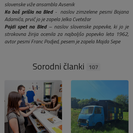
slovenske viže ansambla Avsenik
Ko boš prišla na Bled
- naslov zimzelene pesmi Bojana
Adamiča, prvič jo je zapela Jelka Cvetežar
Pojdi spet na Bled
– naslov slovenske popevke, ki jo je
strokovna žirija ocenila za najboljšo popevko leta 1962,
avtor pesmi Franc Podjed, pesem je zapela Majda Sepe
Sorodni članki
107