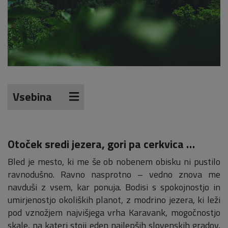
Vsebina
Otoček sredi jezera, gori pa cerkvica …
Bled je mesto, ki me še ob nobenem obisku ni pustilo
ravnodušno. Ravno nasprotno – vedno znova me
navduši z vsem, kar ponuja. Bodisi s spokojnostjo in
umirjenostjo okoliških planot, z modrino jezera, ki leži
pod vznožjem najvišjega vrha Karavank, mogočnostjo
skale, na kateri stoji eden najlepših slovenskih gradov,