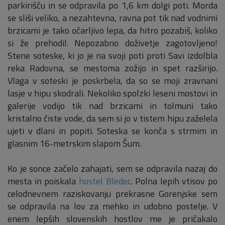
parkirišču in se odpravila po 1,6 km dolgi poti. Morda
se sliši veliko, a nezahtevna, ravna pot tik nad vodnimi
brzicami je tako očarljivo lepa, da hitro pozabiš, koliko
si že prehodil. Nepozabno doživetje zagotovljeno!
Stene soteske, ki jo je na svoji poti proti Savi izdolbla
reka Radovna, se mestoma zožijo in spet razširijo.
Vlaga v soteski je poskrbela, da so se moji zravnani
lasje v hipu skodrali. Nekoliko spolzki leseni mostovi in
galerije vodijo tik nad brzicami in tolmuni tako
kristalno čiste vode, da sem si jo v tistem hipu zaželela
ujeti v dlani in popiti. Soteska se konča s strmim in
glasnim 16-metrskim slapom Šum.
Ko je sonce začelo zahajati, sem se odpravila nazaj do
mesta in poiskala
hostel Bledec
. Polna lepih vtisov po
celodnevnem raziskovanju prekrasne Gorenjske sem
se odpravila na lov za mehko in udobno postelje. V
enem lepših slovenskih hostlov me je pričakalo