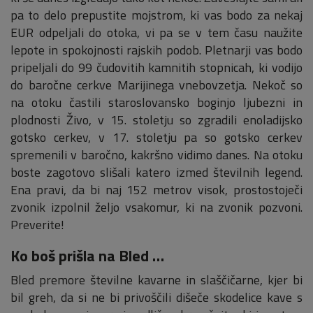
pa to delo prepustite mojstrom, ki vas bodo za nekaj
EUR odpeljali do otoka, vi pa se v tem času naužite
lepote in spokojnosti rajskih podob. Pletnarji vas bodo
pripeljali do 99 čudovitih kamnitih stopnicah, ki vodijo
do baročne cerkve Marijinega vnebovzetja. Nekoč so
na otoku častili staroslovansko boginjo ljubezni in
plodnosti Živo, v 15. stoletju so zgradili enoladijsko
gotsko cerkev, v 17. stoletju pa so gotsko cerkev
spremenili v baročno, kakršno vidimo danes. Na otoku
boste zagotovo slišali katero izmed številnih legend.
Ena pravi, da bi naj 152 metrov visok, prostostoječi
zvonik izpolnil željo vsakomur, ki na zvonik pozvoni.
Preverite!
Ko boš prišla na Bled …
Bled premore številne kavarne in slaščičarne, kjer bi
bil greh, da si ne bi privoščili dišeče skodelice kave s