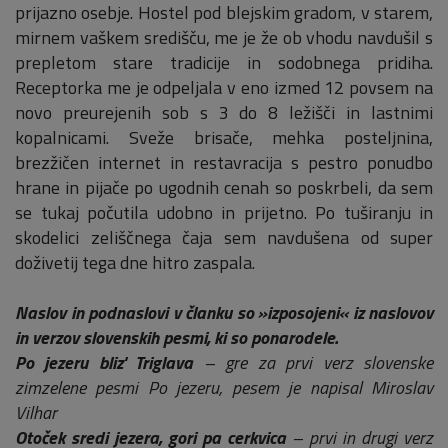
prijazno osebje. Hostel pod blejskim gradom, v starem,
mirnem vaškem središču, me je že ob vhodu navdušil s
prepletom stare tradicije in sodobnega pridiha.
Receptorka me je odpeljala v eno izmed 12 povsem na
novo preurejenih sob s 3 do 8 ležišči in lastnimi
kopalnicami. Sveže brisače, mehka posteljnina,
brezžičen internet in restavracija s pestro ponudbo
hrane in pijače po ugodnih cenah so poskrbeli, da sem
se tukaj počutila udobno in prijetno. Po tuširanju in
skodelici zeliščnega čaja sem navdušena od super
doživetij tega dne hitro zaspala.
Naslov in podnaslovi v članku so »izposojeni« iz naslovov
in verzov slovenskih pesmi, ki so ponarodele.
Po jezeru bliz' Triglava
– gre za prvi verz slovenske
zimzelene pesmi Po jezeru, pesem je napisal Miroslav
Vilhar
Otoček sredi jezera, gori pa cerkvica
– prvi in drugi verz