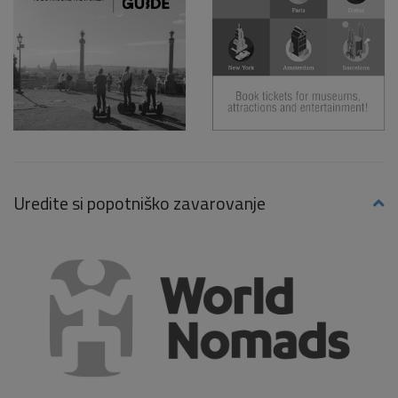
Uredite si popotniško zavarovanje