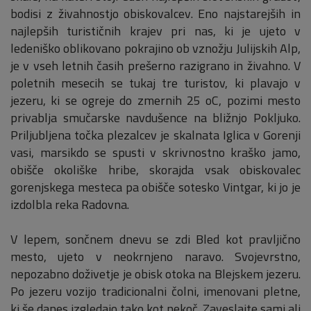
bodisi z živahnostjo obiskovalcev. Eno najstarejših in
najlepših turističnih krajev pri nas, ki je ujeto v
ledeniško oblikovano pokrajino ob vznožju Julijskih Alp,
je v vseh letnih časih prešerno razigrano in živahno. V
poletnih mesecih se tukaj tre turistov, ki plavajo v
jezeru, ki se ogreje do zmernih 25 oC, pozimi mesto
privablja smučarske navdušence na bližnjo Pokljuko.
Priljubljena točka plezalcev je skalnata Iglica v Gorenji
vasi, marsikdo se spusti v skrivnostno kraško jamo,
obišče okoliške hribe, skorajda vsak obiskovalec
gorenjskega mesteca pa obišče sotesko Vintgar, ki jo je
izdolbla reka Radovna.
V lepem, sončnem dnevu se zdi Bled kot pravljično
mesto, ujeto v neokrnjeno naravo. Svojevrstno,
nepozabno doživetje je obisk otoka na Blejskem jezeru.
Po jezeru vozijo tradicionalni čolni, imenovani pletne,
ki še danes izgledajo tako kot nekoč. Zaveslajte sami ali