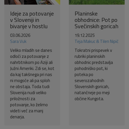
Ideje za potovanje
Planinske
v Sloveniji in
obhodnice: Pot po
bivanje v hostlu
Svečinskih goricah
03.06.2026
19.12.2025
Sara Vuk
Teja Makuc & Tilen Nipič
Veliko mladih se danes
Tokratni prispevek v
odloči za potovanje z
rubriki planinskih
nahrbtnikom po Aziji ali
obhodnic predstavlja
Južni Ameriki. Zdi se, kot
pohodniško pot, ki
da kaj takšnega pri nas
poteka po
ni mogoče ali pa sploh
severozahodnih
ne obstaja. Toda tudi
Slovenskih goricah,
Slovenija nudi veliko
natančneje po meji
priložnosti za
občine Kungota.
potovanje, ko želimo
videti več za manj
denarja.