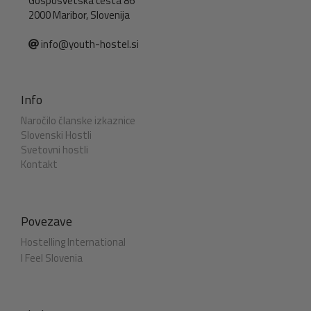
Gosposvetska cesta 86
2000 Maribor, Slovenija
info@youth-hostel.si
Info
Naročilo članske izkaznice
Slovenski Hostli
Svetovni hostli
Kontakt
Povezave
Hostelling International
I Feel Slovenia