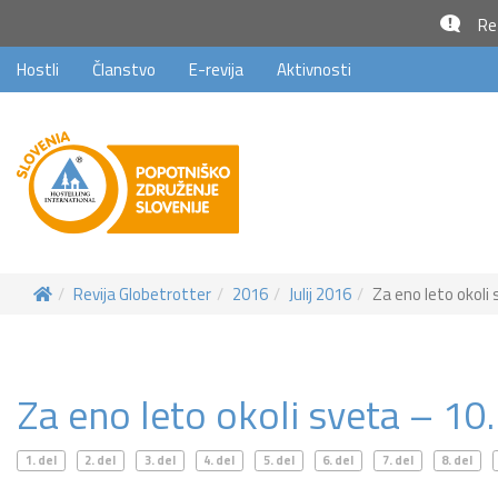
Rez
Hostli
Članstvo
E-revija
Aktivnosti
Revija Globetrotter
2016
Julij 2016
Za eno leto okoli 
Za eno leto okoli sveta – 10.
1. del
2. del
3. del
4. del
5. del
6. del
7. del
8. del