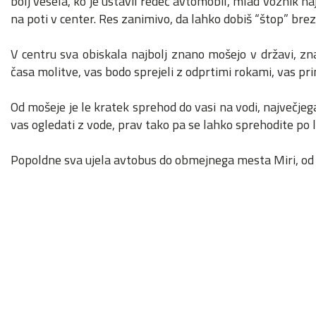
bolj vesela, ko je ustavil redeč avtomobil, mlad voznik n
na poti v center. Res zanimivo, da lahko dobiš “štop” brez
V centru sva obiskala najbolj znano mošejo v državi, zna
časa molitve, vas bodo sprejeli z odprtimi rokami, vas pr
Od mošeje je le kratek sprehod do vasi na vodi, največjeg
vas ogledati z vode, prav tako pa se lahko sprehodite po 
Popoldne sva ujela avtobus do obmejnega mesta Miri, od 