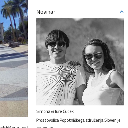
Novinar
Simona & Jure Čuček
Prostovoljca Popotniškega združenja Slovenije
 obiščeva, saj