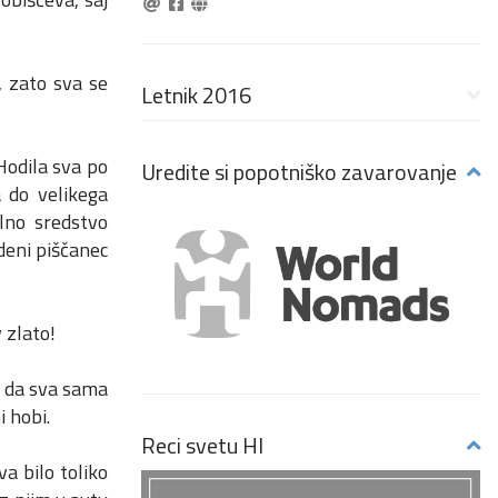
, zato sva se
Letnik 2016
Hodila sva po
Uredite si popotniško zavarovanje
a do velikega
ilno sredstvo
edeni piščanec
 zlato!
a, da sva sama
i hobi.
Reci svetu HI
a bilo toliko