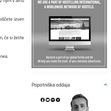
z njim v avtu
biščete izven
.
 če si želite
rnea.
Popotniška oddaja