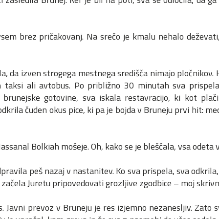
sem brez pričakovanj. Na srečo je kmalu nehalo deževati
ila, da izven strogega mestnega središča nimajo pločnikov. 
en taksi ali avtobus. Po približno 30 minutah sva prispel
brunejske gotovine, sva iskala restavracijo, ki kot plač
odkrila čuden okus pice, ki pa je bojda v Bruneju prvi hit: m
Hassanal Bolkiah mošeje. Oh, kako se je bleščala, vsa odeta v
odpravila peš nazaj v nastanitev. Ko sva prispela, sva odkril
 začela Juretu pripovedovati grozljive zgodbice – moj skrivn
. Javni prevoz v Bruneju je res izjemno nezanesljiv. Zato sv