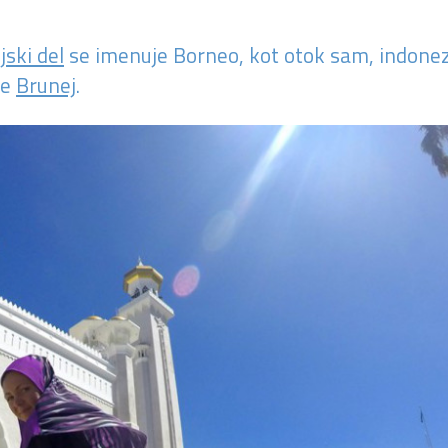
jski del
se imenuje Borneo, kot otok sam, indonezi
je
Brunej
.