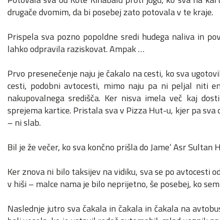
drugače dvomim, da bi posebej zato potovala v te kraje.
Prispela sva pozno popoldne sredi hudega naliva in pov
lahko odpravila raziskovat. Ampak …
Prvo presenečenje naju je čakalo na cesti, ko sva ugotov
cesti, podobni avtocesti, mimo naju pa ni peljal niti 
nakupovalnega središča. Ker nisva imela več kaj dosti 
sprejema kartice. Pristala sva v Pizza Hut-u, kjer pa sva 
– ni slab.
Bil je že večer, ko sva končno prišla do Jame‘ Asr Sultan 
Ker znova ni bilo taksijev na vidiku, sva se po avtocesti 
v hiši – malce nama je bilo neprijetno, še posebej, ko sem
Naslednje jutro sva čakala in čakala in čakala na avtobus