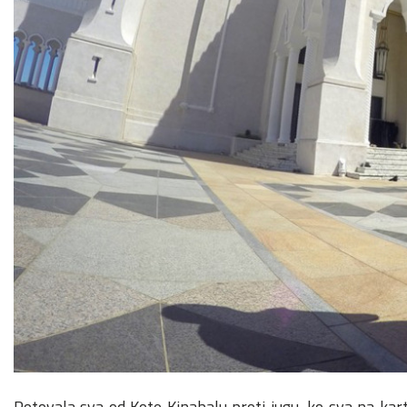
Potovala sva od Kote Kinabalu proti jugu, ko sva na karti 