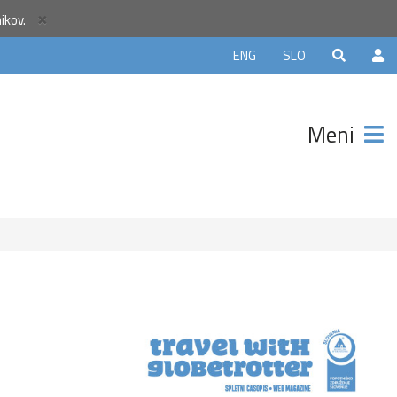
×
nikov.
ELJE5
ENG
SLO
in
 €
Meni
z manj
itnic na