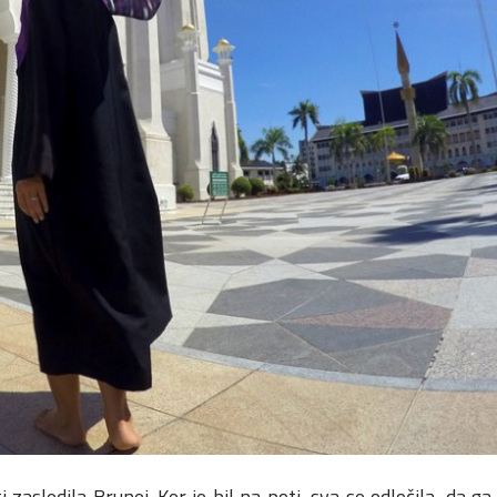
zasledila Brunej. Ker je bil na poti, sva se odločila, da ga