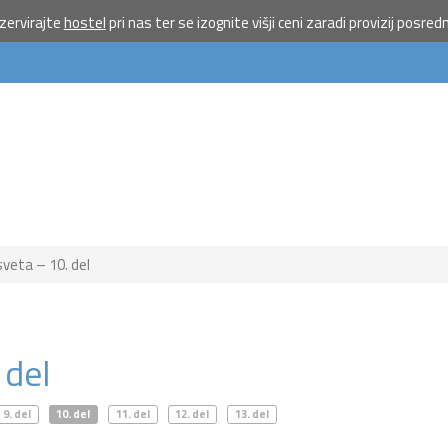
ervirajte
hostel
pri nas ter se izognite višji ceni zaradi provizij posred
Pošlji VES
na 1919 
doniraj 5
Pomagaj otrokom 
priložnostmi do poč
morju.
Več
sveta – 10. del
Ne hvala
 del
9. del
10. del
11. del
12. del
13. del