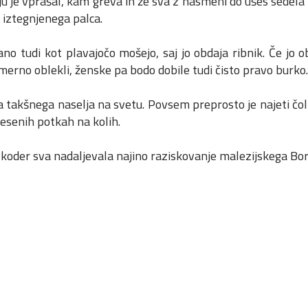
aju je vprašal, kam greva in že sva z nasmehi do ušes sedela 
 iztegnjenega palca.
no tudi kot plavajočo mošejo, saj jo obdaja ribnik. Če jo o
imerno oblekli, ženske pa bodo dobile tudi čisto pravo burko
a takšnega naselja na svetu. Povsem preprosto je najeti čoln,
lesenih potkah na kolih.
koder sva nadaljevala najino raziskovanje malezijskega Bo