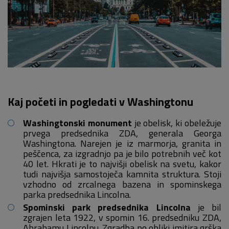
Kaj početi in pogledati v Washingtonu
Washingtonski monument
je obelisk, ki obeležuje
prvega predsednika ZDA, generala Georga
Washingtona. Narejen je iz marmorja, granita in
peščenca, za izgradnjo pa je bilo potrebnih več kot
40 let. Hkrati je to najvišji obelisk na svetu, kakor
tudi najvišja samostoječa kamnita struktura. Stoji
vzhodno od zrcalnega bazena in spominskega
parka predsednika Lincolna.
Spominski park predsednika Lincolna
je bil
zgrajen leta 1922, v spomin 16. predsedniku ZDA,
Abrahamu Lincolnu. Zgradba po obliki imitira grška