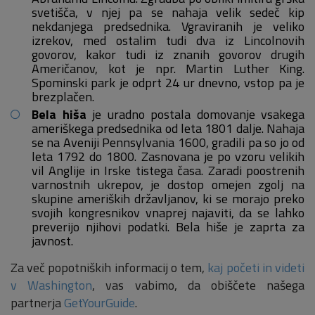
svetišča, v njej pa se nahaja velik sedeč kip
nekdanjega predsednika. Vgraviranih je veliko
izrekov, med ostalim tudi dva iz Lincolnovih
govorov, kakor tudi iz znanih govorov drugih
Američanov, kot je npr. Martin Luther King.
Spominski park je odprt 24 ur dnevno, vstop pa je
brezplačen.
Bela hiša
je uradno postala domovanje vsakega
ameriškega predsednika od leta 1801 dalje. Nahaja
se na Aveniji Pennsylvania 1600, gradili pa so jo od
leta 1792 do 1800. Zasnovana je po vzoru velikih
vil Anglije in Irske tistega časa. Zaradi poostrenih
varnostnih ukrepov, je dostop omejen zgolj na
skupine ameriških državljanov, ki se morajo preko
svojih kongresnikov vnaprej najaviti, da se lahko
preverijo njihovi podatki. Bela hiše je zaprta za
javnost.
Za več popotniških informacij o tem,
kaj početi in videti
v Washington
, vas vabimo, da obiščete našega
partnerja
GetYourGuide
.