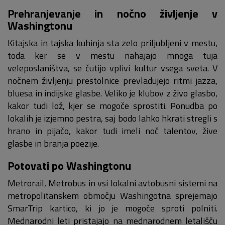
Prehranjevanje in nočno življenje v
Washingtonu
Kitajska in tajska kuhinja sta zelo priljubljeni v mestu,
toda ker se v mestu nahajajo mnoga tuja
veleposlaništva, se čutijo vplivi kultur vsega sveta. V
nočnem življenju prestolnice prevladujejo ritmi jazza,
bluesa in indijske glasbe. Veliko je klubov z živo glasbo,
kakor tudi lož, kjer se mogoče sprostiti. Ponudba po
lokalih je izjemno pestra, saj bodo lahko hkrati stregli s
hrano in pijačo, kakor tudi imeli noč talentov, žive
glasbe in branja poezije.
Potovati po Washingtonu
Metrorail, Metrobus in vsi lokalni avtobusni sistemi na
metropolitanskem območju Washingotna sprejemajo
SmarTrip kartico, ki jo je mogoče sproti polniti.
Mednarodni leti pristajajo na mednarodnem letališču