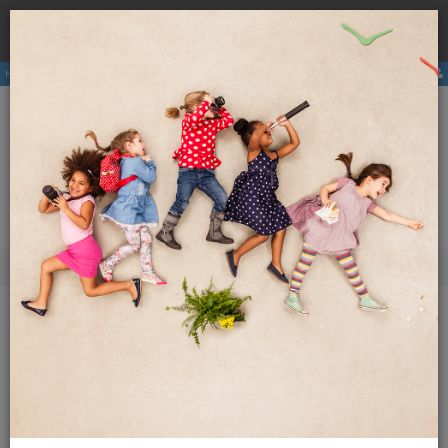
Rezervirajte
hostel
pri nas ter se izognite višji ceni zaradi
×
provizij posrednikov.
Hostli
Članstvo
E-revija
Aktivnosti
ENG
SLO
Meni
Vse o potovanjih
Mesta po svetu
Washington
Dodatna vsebina
Washington
Potovanja v lastni režiji